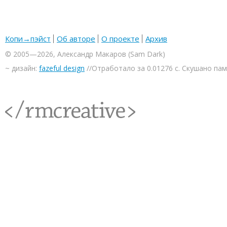
Копи→пэйст
Об авторе
О проекте
Архив
© 2005—2026, Александр Макаров (Sam Dark)
~ дизайн:
fazeful design
//Отработало за 0.01276 с. Скушано па
<rmcreative/>