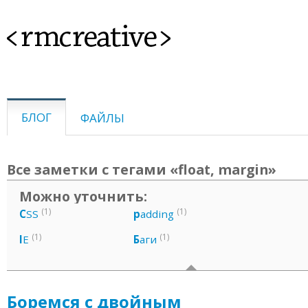
<rmcreative>
БЛОГ
ФАЙЛЫ
Все заметки с тегами «float, margin»
Можно уточнить:
(1)
(1)
C
SS
p
adding
(1)
(1)
I
E
Б
аги
Боремся с двойным