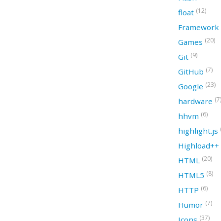
(12)
float
Framework
(20)
Games
(9)
Git
(7)
GitHub
(23)
Google
(7
hardware
(6)
hhvm
highlight.js
Highload++
(20)
HTML
(8)
HTML5
(6)
HTTP
(7)
Humor
(37)
Icons