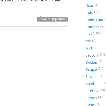
тва CSS float, position и display.
(6)
clear
(17)
CMS
Комментировать
CodeIgnite
(
Composer
(310)
CSS
(5)
css3
(5)
curl
(20)
devconf
(5)
Docker
(54)
Drupal
(17)
Eclipse
(8)
Facebook
(14)
Firebug
(42)
Firefox
(7)
Flash