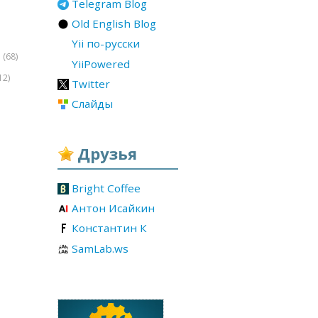
Telegram Blog
Old English Blog
Yii по-русски
(68)
r
YiiPowered
12)
Twitter
Слайды
Друзья
Bright Coffee
Антон Исайкин
Константин К
SamLab.ws