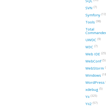
SQL
(7)
SVN
(13
Symfony
(98)
Tools
Total
Commande
(9)
UWDC
(7)
W3C
(25)
Web IDE
(5)
WebConf
WebStorm
(18
Windows
WordPress
(5)
xdebug
(325)
Yii
(57)
Yii2