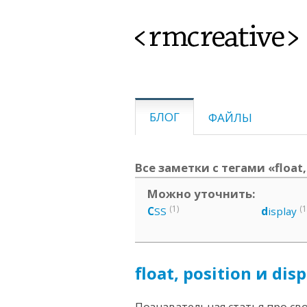
<rmcreative>
БЛОГ
ФАЙЛЫ
Все заметки с тегами «float,
Можно уточнить:
(1)
(1
C
SS
d
isplay
float, position и dis