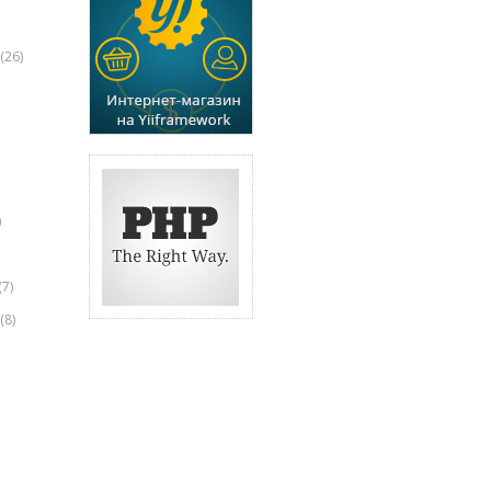
(26)
)
(7)
(8)