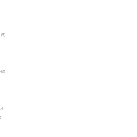
(5)
k
43)
5)
)