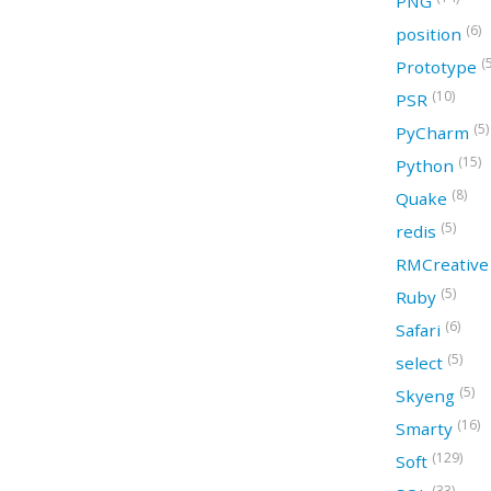
PNG
(6)
position
(
Prototype
(10)
PSR
(5)
PyCharm
(15)
Python
(8)
Quake
(5)
redis
RMCreativ
(5)
Ruby
(6)
Safari
(5)
select
(5)
Skyeng
(16)
Smarty
(129)
Soft
(33)