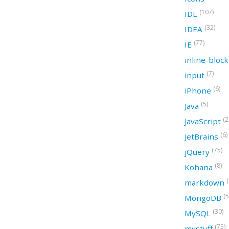
(107)
IDE
(32)
IDEA
(77)
IE
inline-bloc
(7)
input
(6)
iPhone
(5)
Java
(2
JavaScript
(6)
JetBrains
(75)
jQuery
(8)
Kohana
(
markdown
(5
MongoDB
(30)
MySQL
(75)
mystuff