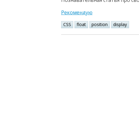
Познавательная статья про свойс
Рекомендую
CSS
float
position
display