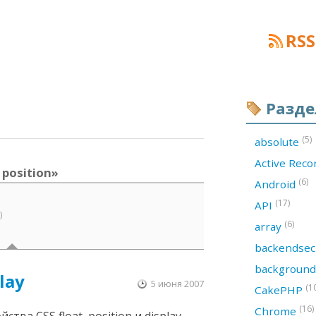
RSS
Разд
(5)
absolute
Active Rec
 position»
(6)
Android
(17)
API
)
(6)
array
backendsec
backgroun
play
5 июня 2007
(1
CakePHP
(16)
Chrome