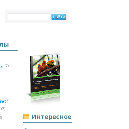
елы
(7)
ord
(5)
ret
(7)
d
Интересное
0)