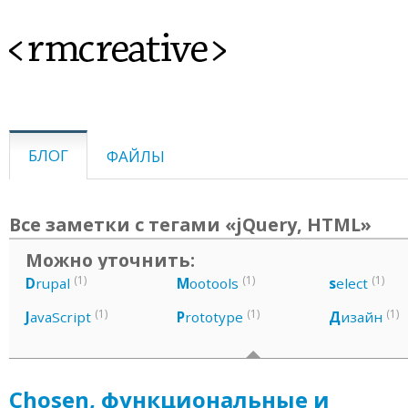
<rmcreative>
БЛОГ
ФАЙЛЫ
Все заметки с тегами «jQuery, HTML»
Можно уточнить:
(1)
(1)
(1)
D
rupal
M
ootools
s
elect
(1)
(1)
(1)
J
avaScript
P
rototype
Д
изайн
Chosen, функциональные и