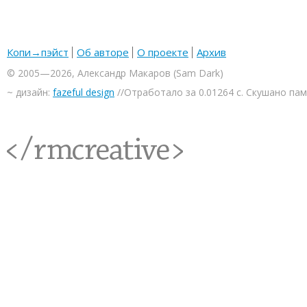
Копи→пэйст
Об авторе
О проекте
Архив
© 2005—2026, Александр Макаров (Sam Dark)
~ дизайн:
fazeful design
//Отработало за 0.01264 с. Скушано па
<rmcreative/>