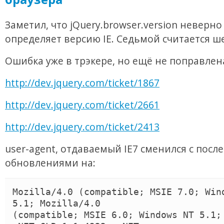
Заметил, что jQuery.browser.version неверно
определяет версию IE. Седьмой считается ш
Ошибка уже в трэкере, но ещё не поправлен
http://dev.jquery.com/ticket/1867
http://dev.jquery.com/ticket/2661
http://dev.jquery.com/ticket/2413
user-agent, отдаваемый IE7 сменился с пос
обновлениями на:
Mozilla/4.0 (compatible; MSIE 7.0; Wind
5.1; Mozilla/4.0

(compatible; MSIE 6.0; Windows NT 5.1; 