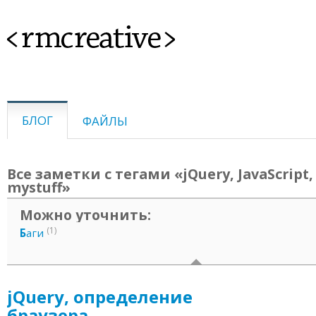
<rmcreative>
БЛОГ
ФАЙЛЫ
Все заметки с тегами «jQuery, JavaScript, 
mystuff»
Можно уточнить:
(1)
Б
аги
jQuery, определение
браузера