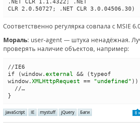
.NET CLR 1.1.4322; .NET

Соответственно регулярка совпала с MSIE 6.0
Мораль
: user-agent — штука ненадёжная. Л
проверять наличие объектов, например:
//
IE6
if
(
window
.
external
 && 
(
typeof
window
.
XMLHttpRequest
 == 
"
undefined
"
)
)
//
…
}
JavaScript
IE
mystuff
jQuery
Баги
8 