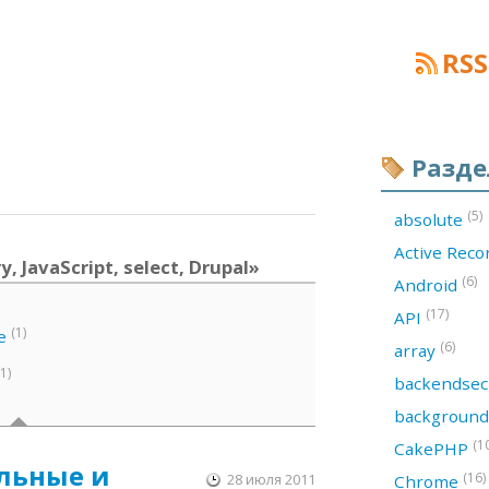
RSS
Разд
(5)
absolute
Active Rec
 JavaScript, select, Drupal»
(6)
Android
(17)
API
(1)
e
(6)
array
(1)
backendsec
backgroun
(1
CakePHP
льные и
(16)
28 июля 2011
Chrome