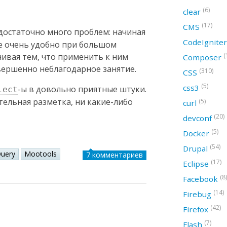
(6)
clear
(17)
CMS
достаточно много проблем: начиная
CodeIgnite
не очень удобно при большом
(
чивая тем, что применить к ним
Composer
овершенно неблагодарное занятие.
(310)
CSS
(5)
css3
-ы в довольно приятные штуки.
lect
тельная разметка, ни какие-либо
(5)
curl
(20)
devconf
(5)
Docker
(54)
Drupal
Query
Mootools
7 комментариев
(17)
Eclipse
(8)
Facebook
(14)
Firebug
(42)
Firefox
(7)
Flash