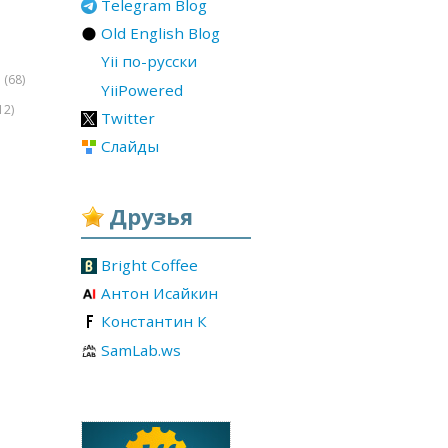
Telegram Blog
Old English Blog
Yii по-русски
(68)
r
YiiPowered
12)
Twitter
Слайды
Друзья
Bright Coffee
Антон Исайкин
Константин К
SamLab.ws