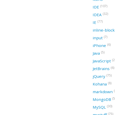
(107)
IDE
(32)
IDEA
(77)
IE
inline-bloc
(7)
input
(6)
iPhone
(5)
Java
(2
JavaScript
(6)
JetBrains
(75)
jQuery
(8)
Kohana
(
markdown
(5
MongoDB
(30)
MySQL
(75)
mystuff