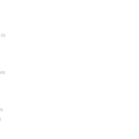
(5)
k
43)
5)
)