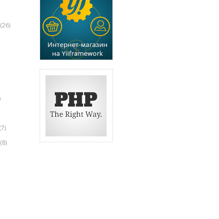
(26)
)
(7)
(8)