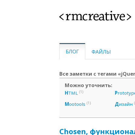
<rmcreative>
БЛОГ
ФАЙЛЫ
Все заметки с тегами «jQuery,
Можно уточнить:
(1)
H
TML
P
rototyp
(1)
M
ootools
Д
изайн
Chosen, функциона