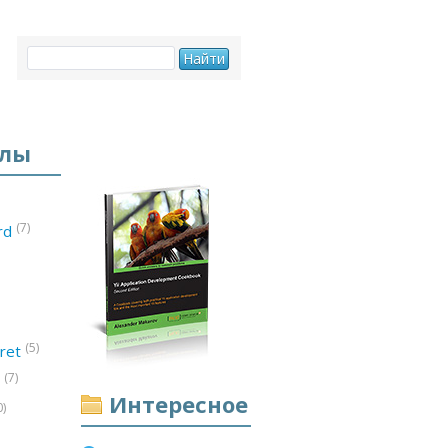
елы
(7)
ord
(5)
ret
(7)
d
Интересное
0)