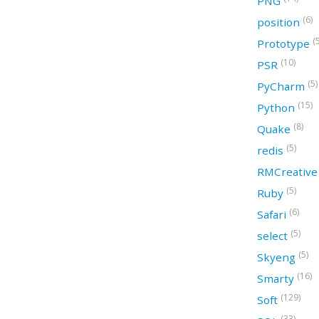
PNG
(6)
position
(
Prototype
(10)
PSR
(5)
PyCharm
(15)
Python
(8)
Quake
(5)
redis
RMCreativ
(5)
Ruby
(6)
Safari
(5)
select
(5)
Skyeng
(16)
Smarty
(129)
Soft
(33)