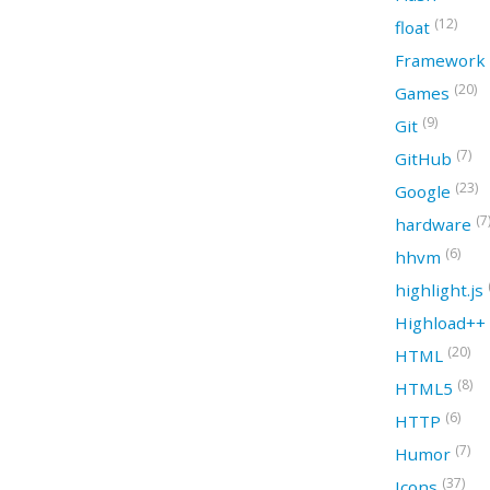
(12)
float
Framework
(20)
Games
(9)
Git
(7)
GitHub
(23)
Google
(7
hardware
(6)
hhvm
highlight.js
Highload++
(20)
HTML
(8)
HTML5
(6)
HTTP
(7)
Humor
(37)
Icons