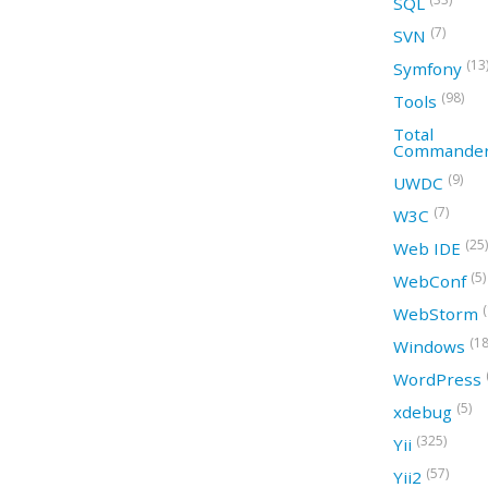
SQL
(7)
SVN
(13
Symfony
(98)
Tools
Total
Commande
(9)
UWDC
(7)
W3C
(25)
Web IDE
(5)
WebConf
WebStorm
(18
Windows
WordPress
(5)
xdebug
(325)
Yii
(57)
Yii2