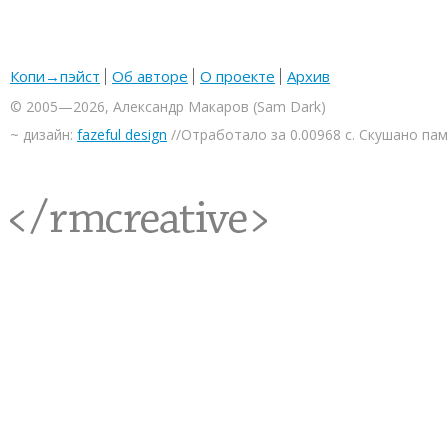
Копи→пэйст
Об авторе
О проекте
Архив
© 2005—2026, Александр Макаров (Sam Dark)
~ дизайн:
fazeful design
//Отработало за 0.00968 с. Скушано па
<rmcreative/>