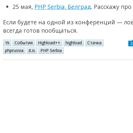
25 мая,
PHP Serbia, Белград
. Расскажу про Y
Если будете на одной из конференций — лов
всегда готов пообщаться.
Yii
События
Highload++
highload
Стачка
2
phprussia
it.is
PHP Serbia