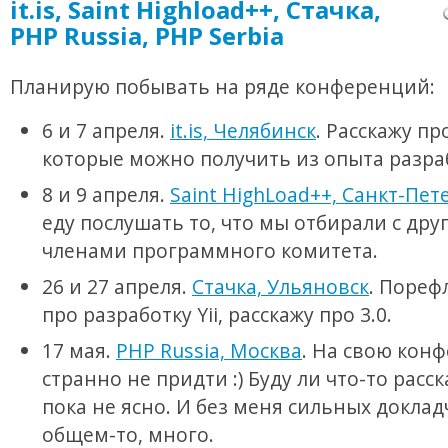
it.is, Saint Highload++, Стачка,
PHP Russia, PHP Serbia
Планирую побывать на ряде конференций:
6 и 7 апреля.
it.is, Челябинск
. Расскажу пр
которые можно получить из опыта разраб
8 и 9 апреля.
Saint HighLoad++, Санкт-Пет
еду послушать то, что мы отбирали с др
членами программного комитета.
26 и 27 апреля.
Стачка, Ульяновск
. Пореф
про разработку Yii, расскажу про 3.0.
17 мая.
PHP Russia, Москва
. На свою кон
странно не придти :) Буду ли что-то расс
пока не ясно. И без меня сильных доклад
общем-то, много.