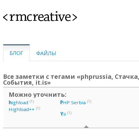
<rmcreative>
БЛОГ
ФАЙЛЫ
Все заметки с тегами «phprussia, Стачка
События, it.is»
Можно уточнить:
(1)
(1)
h
ighload
P
HP Serbia
(1)
Highload++
(1)
Y
ii