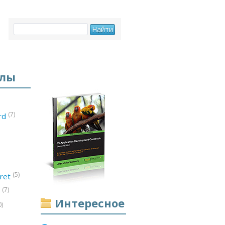
елы
(7)
ord
(5)
ret
(7)
d
Интересное
0)