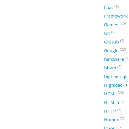
(12)
float
Framework
(20)
Games
(9)
Git
(7)
GitHub
(23)
Google
(7
hardware
(6)
hhvm
highlight.js
Highload++
(20)
HTML
(8)
HTML5
(6)
HTTP
(7)
Humor
(37)
Icons