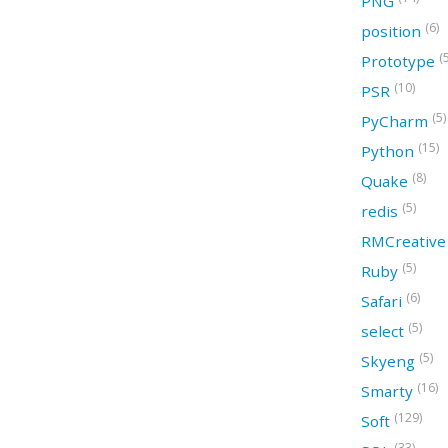
PNG
(6)
position
(
Prototype
(10)
PSR
(5)
PyCharm
(15)
Python
(8)
Quake
(5)
redis
RMCreativ
(5)
Ruby
(6)
Safari
(5)
select
(5)
Skyeng
(16)
Smarty
(129)
Soft
(33)