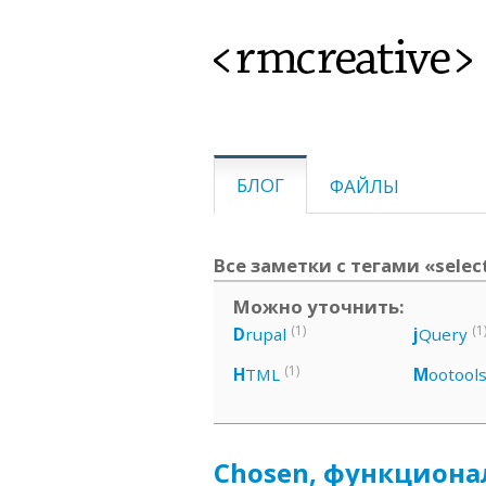
<rmcreative>
БЛОГ
ФАЙЛЫ
Все заметки с тегами «select
Можно уточнить:
(1)
(1
D
rupal
j
Query
(1)
H
TML
M
ootool
Chosen, функциона