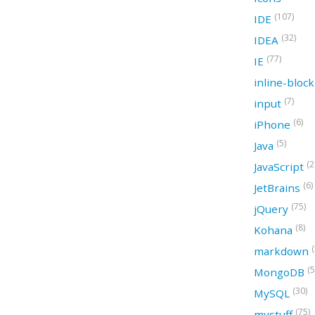
(107)
IDE
(32)
IDEA
(77)
IE
inline-bloc
(7)
input
(6)
iPhone
(5)
Java
(2
JavaScript
(6)
JetBrains
(75)
jQuery
(8)
Kohana
(
markdown
(5
MongoDB
(30)
MySQL
(75)
mystuff