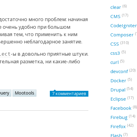
(6)
clear
(17)
CMS
достаточно много проблем: начиная
CodeIgnite
не очень удобно при большом
(
чивая тем, что применить к ним
Composer
овершенно неблагодарное занятие.
(310)
CSS
(5)
css3
-ы в довольно приятные штуки.
lect
тельная разметка, ни какие-либо
(5)
curl
(20)
devconf
(5)
Docker
(54)
Drupal
Query
Mootools
7 комментариев
(17)
Eclipse
(8)
Facebook
(14)
Firebug
(42)
Firefox
(7)
Flash