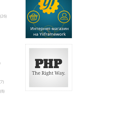
(26)
)
(7)
(8)