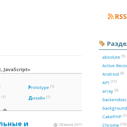
RSS
Разд
(5)
absolute
Active Rec
, JavaScript»
(6)
Android
(17)
API
)
(1)
P
rototype
(6)
array
(1)
(1)
s
Д
изайн
backendsec
backgroun
(1
CakePHP
льные и
(16)
28 июля 2011
Chrome