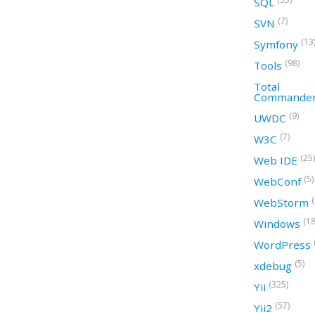
SQL
(7)
SVN
(13
Symfony
(98)
Tools
Total
Commande
(9)
UWDC
(7)
W3C
(25)
Web IDE
(5)
WebConf
WebStorm
(18
Windows
WordPress
(5)
xdebug
(325)
Yii
(57)
Yii2