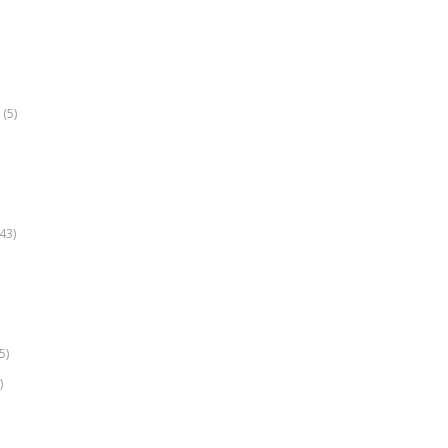
(5)
k
43)
5)
)