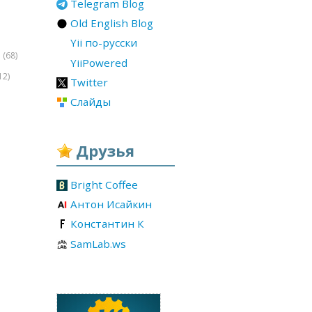
Telegram Blog
Old English Blog
Yii по-русски
(68)
r
YiiPowered
12)
Twitter
Слайды
Друзья
Bright Coffee
Антон Исайкин
Константин К
SamLab.ws