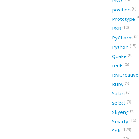
PNG
(6)
position
(
Prototype
(10)
PSR
(5)
PyCharm
(15)
Python
(8)
Quake
(5)
redis
RMCreativ
(5)
Ruby
(6)
Safari
(5)
select
(5)
Skyeng
(16)
Smarty
(129)
Soft
(33)