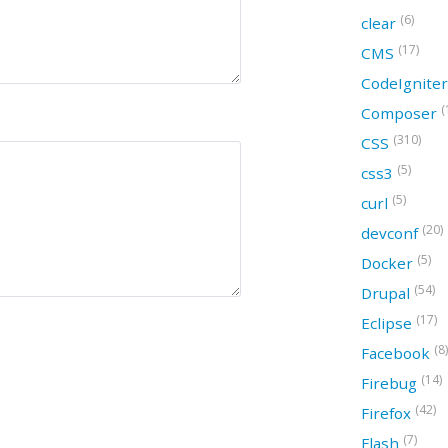
(6)
clear
(17)
CMS
CodeIgnite
(
Composer
(310)
CSS
(5)
css3
(5)
curl
(20)
devconf
(5)
Docker
(54)
Drupal
(17)
Eclipse
(8)
Facebook
(14)
Firebug
(42)
Firefox
(7)
Flash