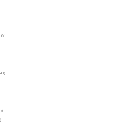
(5)
k
43)
5)
)