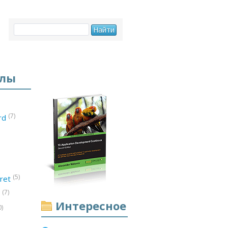
елы
(7)
ord
(5)
ret
(7)
d
Интересное
0)