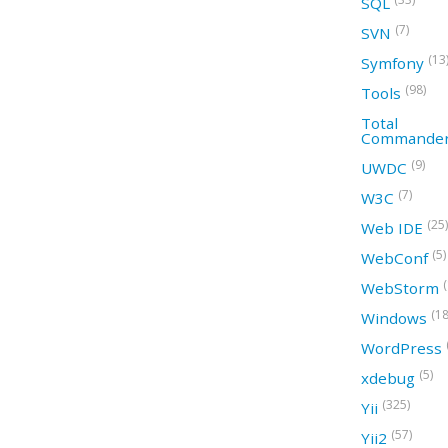
SQL
(7)
SVN
(13
Symfony
(98)
Tools
Total
Commande
(9)
UWDC
(7)
W3C
(25)
Web IDE
(5)
WebConf
WebStorm
(18
Windows
WordPress
(5)
xdebug
(325)
Yii
(57)
Yii2