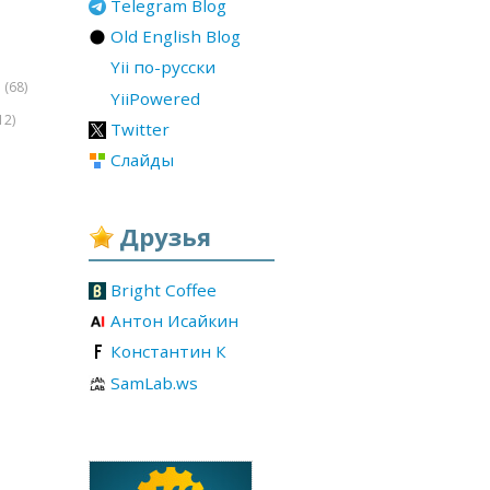
Telegram Blog
Old English Blog
Yii по-русски
(68)
r
YiiPowered
12)
Twitter
Слайды
Друзья
Bright Coffee
Антон Исайкин
Константин К
SamLab.ws