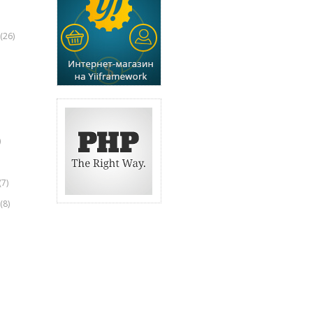
(26)
)
(7)
(8)