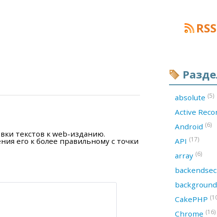
RSS
Разд
(5)
absolute
Active Rec
(6)
Android
вки текстов к web-изданию.
(17)
ния его к более правильному с точки
API
(6)
array
backendsec
backgroun
(1
CakePHP
(16)
Chrome