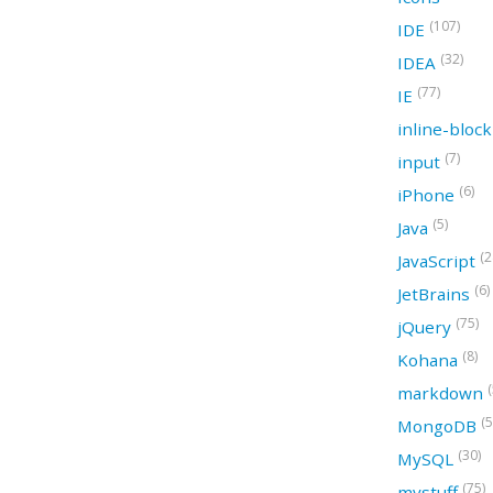
(107)
IDE
(32)
IDEA
(77)
IE
inline-bloc
(7)
input
(6)
iPhone
(5)
Java
(2
JavaScript
(6)
JetBrains
(75)
jQuery
(8)
Kohana
(
markdown
(5
MongoDB
(30)
MySQL
(75)
mystuff