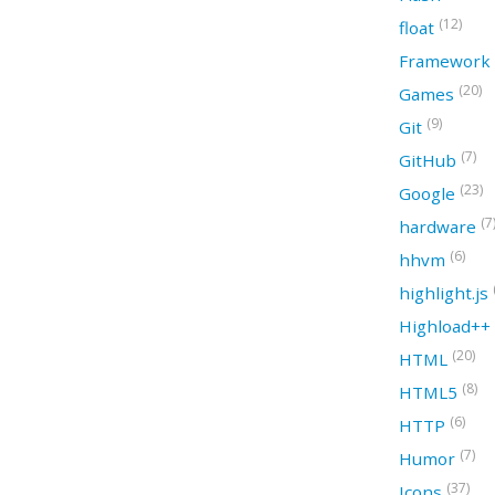
(12)
float
Framework
(20)
Games
(9)
Git
(7)
GitHub
(23)
Google
(7
hardware
(6)
hhvm
highlight.js
Highload++
(20)
HTML
(8)
HTML5
(6)
HTTP
(7)
Humor
(37)
Icons