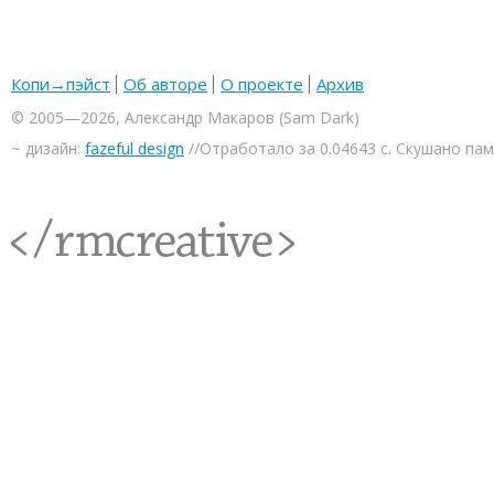
Копи→пэйст
Об авторе
О проекте
Архив
© 2005—2026, Александр Макаров (Sam Dark)
~ дизайн:
fazeful design
//Отработало за 0.04643 с. Скушано па
<rmcreative/>