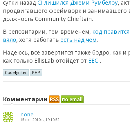
сутки назад
CI лишился Джеми Румбелоу
, ак
продвигавшего фреймворк и занимавшего
должность Community Chieftain.
В репозитарии, тем временем,
код правитс
вяло
, хотя работать
есть над чем
.
Надеюсь, всё завертится также бодро, как и
как только EllisLab отойдёт от
EECI
.
CodeIgniter
PHP
Комментарии
RSS
по email
none
15 окт. 2010 г., 19:10:52