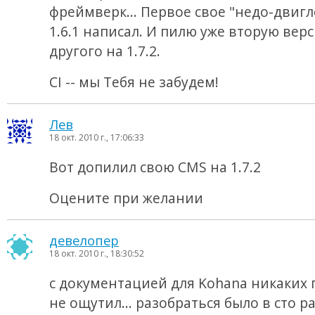
фреймверк... Первое свое "недо-двигл
1.6.1 написал. И пилю уже вторую вер
другого на 1.7.2.
CI -- мы Тебя не забудем!
Лев
18 окт. 2010 г., 17:06:33
Вот допилил свою CMS на 1.7.2
Оцените при желании
девелопер
18 окт. 2010 г., 18:30:52
с документацией для Kohana никаких
не ощутил... разобраться было в сто р