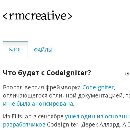
<rmcreative>
БЛОГ
ФАЙЛЫ
Что будет с CodeIgniter?
Вторая версия фреймворка
CodeIgniter
,
отличающегося отличной документацией, т
и не была анонсирована
.
Из EllisLab в сентябре
ушёл один из основны
разработчиков
CodeIgniter, Дерек Аллард. А