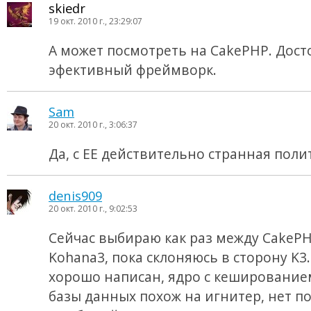
skiedr
19 окт. 2010 г., 23:29:07
А может посмотреть на CakePHP. Дос
эфективный фреймворк.
Sam
20 окт. 2010 г., 3:06:37
Да, с EE действительно странная пол
denis909
20 окт. 2010 г., 9:02:53
Сейчас выбираю как раз между CakePH
Kohana3, пока склоняюсь в сторону K3.
хорошо написан, ядро с кешированием
базы данных похож на игнитер, нет п