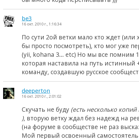
be3
16 окт. 2010 г., 1:16:34
По сути 2ой ветки мало кто ждет (или 
бы просто посмотреть), кто мог уже п
(yii, kohana 3... etc) Но мы все помним 
которая наставила на путь истинный +
команду, создавшую русское сообществ
deeperton
16 окт. 2010 г., 2:01:02
Скучать не буду
(есть несколько копий 
)
, вторую ветку ждал без надежд на 
(на форуме в сообществе не раз выска
Мой первый освоенный самостоятел