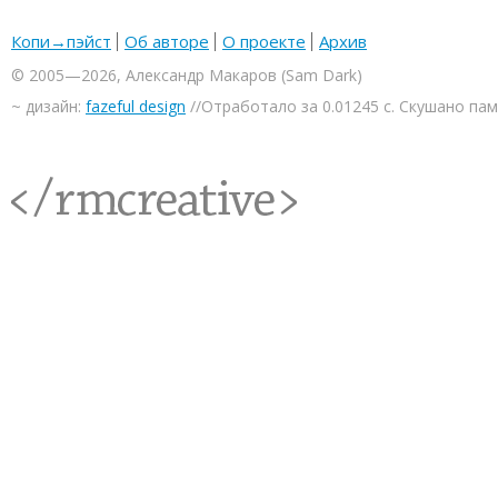
Копи→пэйст
Об авторе
О проекте
Архив
© 2005—2026, Александр Макаров (Sam Dark)
~ дизайн:
fazeful design
//Отработало за 0.01245 с. Скушано па
<rmcreative/>