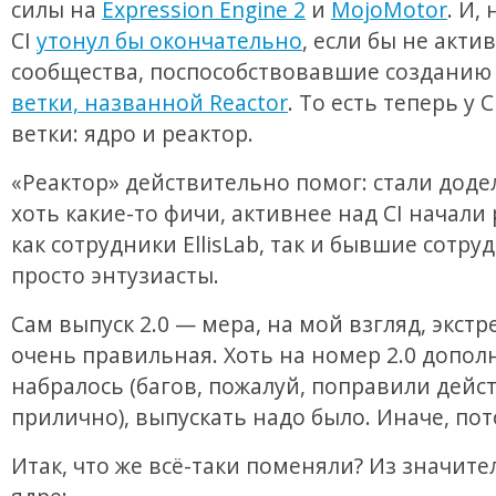
силы на
Expression Engine 2
и
MojoMotor
. И,
CI
утонул бы окончательно
, если бы не акти
сообщества, поспособствовавшие создани
ветки, названной Reactor
. То есть теперь у C
ветки: ядро и реактор.
«Реактор» действительно помог: стали дод
хоть какие-то фичи, активнее над CI начали
как сотрудники EllisLab, так и бывшие сотру
просто энтузиасты.
Сам выпуск 2.0 — мера, на мой взгляд, экстр
очень правильная. Хоть на номер 2.0 допол
набралось (багов, пожалуй, поправили дейс
прилично), выпускать надо было. Иначе, пот
Итак, что же всё-таки поменяли? Из значите