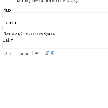
марку не вспоню (не Мак).
Имя
Почта
Почта опубликована не будет.
Сайт
-
-
-
-
-
-
-
-
-
-
-
-
-
-
-
-
-
-
-
-
-
-
-
-
-
-
-
-
-
-
-
-
-
-
-
-
-
-
-
-
-
-
-
-
-