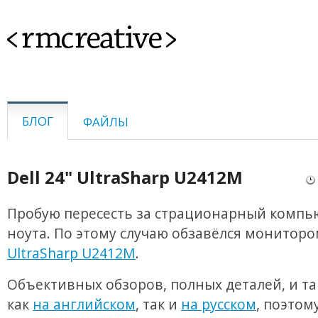
<rmcreative>
БЛОГ
ФАЙЛЫ
Dell 24" UltraSharp U2412M
Пробую пересесть за страционарный компь
ноута. По этому случаю обзавёлся монитор
UltraSharp U2412M
.
Объективных обзоров, полных деталей, и та
как
на английском
, так и
на русском
, поэтом