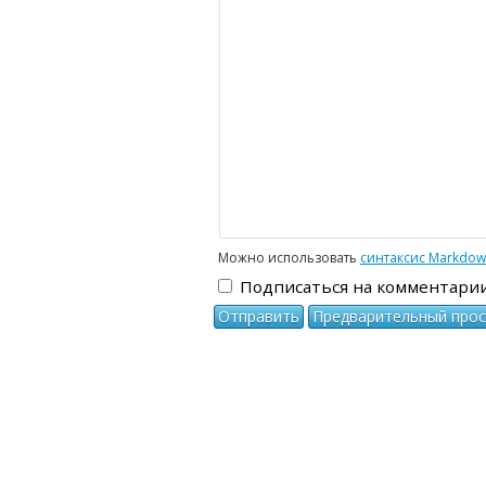
-
-
-
-
-
-
-
-
-
-
-
-
-
-
-
Можно использовать
синтаксис Markdo
Подписаться на комментари