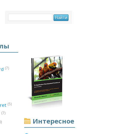
елы
(7)
ord
(5)
ret
(7)
d
Интересное
0)