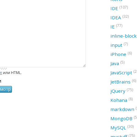
(107)
IDE
(32)
IDEA
(77)
IE
inline-bloc
(7)
input
(6)
iPhone
(5)
Java
(2
JavaScript
wn
или HTML.
и
(6)
JetBrains
(75)
jQuery
(8)
Kohana
(
markdown
(5
MongoDB
(30)
MySQL
(75)
mystuff