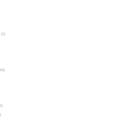
(5)
k
43)
5)
)