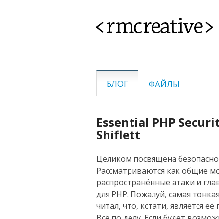
<rmcreative>
БЛОГ
ФАЙЛЫ
Essential PHP Securit
Shiflett
Целиком посвящена безопасно
Рассматриваются как общие мо
распространённые атаки и гла
для PHP. Пожалуй, самая тонкая
читал, что, кстати, является е
Всё по делу. Если будет возм