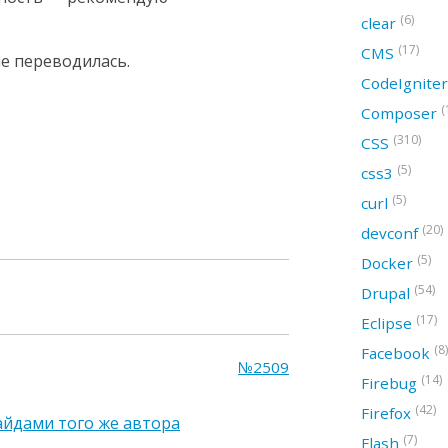
(6)
clear
(17)
CMS
не переводилась.
CodeIgnite
(
Composer
(310)
CSS
(5)
css3
(5)
curl
(20)
devconf
(5)
Docker
(54)
Drupal
(17)
Eclipse
(8)
Facebook
№2509
(14)
Firebug
(42)
Firefox
лайдами того же автора
(7)
Flash