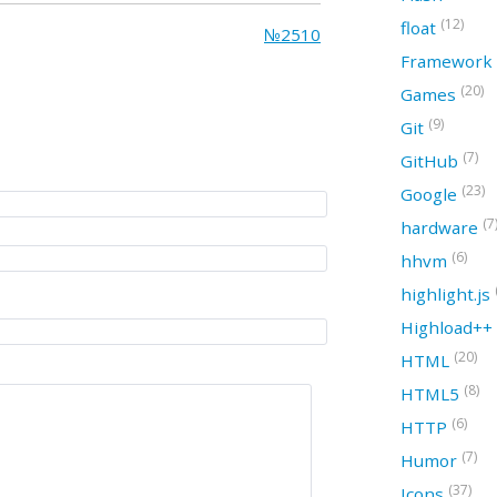
(12)
float
№2510
Framework
(20)
Games
(9)
Git
(7)
GitHub
(23)
Google
(7
hardware
(6)
hhvm
highlight.js
Highload++
(20)
HTML
(8)
HTML5
(6)
HTTP
(7)
Humor
(37)
Icons