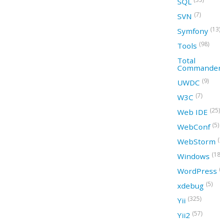
SQL
(7)
SVN
(13
Symfony
(98)
Tools
Total
Commande
(9)
UWDC
(7)
W3C
(25)
Web IDE
(5)
WebConf
WebStorm
(18
Windows
WordPress
(5)
xdebug
(325)
Yii
(57)
Yii2