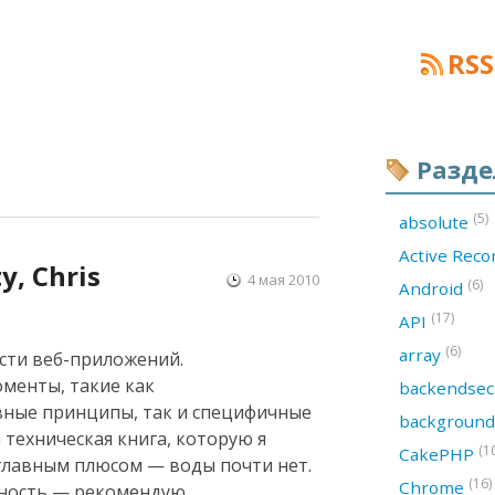
RSS
Разд
(5)
absolute
Active Rec
y, Chris
4 мая 2010
(6)
Android
(17)
API
(6)
array
сти веб-приложений.
менты, такие как
backendsec
вные принципы, так и специфичные
backgroun
 техническая книга, которую я
(1
CakePHP
ё главным плюсом — воды почти нет.
(16)
Chrome
ожность — рекомендую