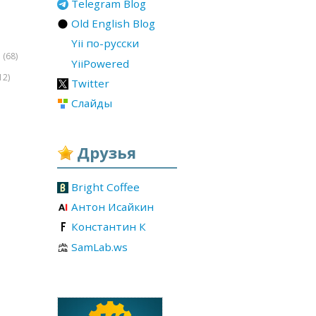
Telegram Blog
Old English Blog
Yii по-русски
(68)
r
YiiPowered
12)
Twitter
Слайды
Друзья
Bright Coffee
Антон Исайкин
Константин К
SamLab.ws