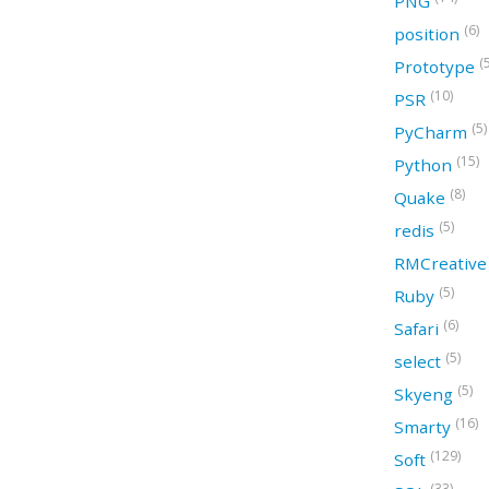
PNG
(6)
position
(
Prototype
(10)
PSR
(5)
PyCharm
(15)
Python
(8)
Quake
(5)
redis
RMCreativ
(5)
Ruby
(6)
Safari
(5)
select
(5)
Skyeng
(16)
Smarty
(129)
Soft
(33)