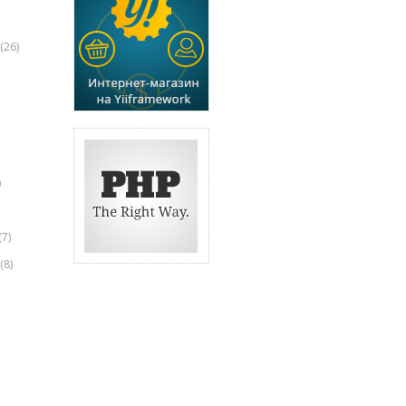
(26)
)
(7)
(8)