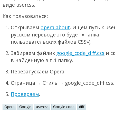
виде usercss.
Как пользоваться:
Открываем
opera:about
. Ищем путь к user
русском переводе это будет «Папка
пользовательских файлов CSS»).
Забираем файлик
google_code_diff.css
и с
в найденную в п.1 папку.
Перезапускаем Opera.
Страница → Стиль → google_code_diff.css.
Проверяем
.
Opera
Google
usercss
Google code
diff