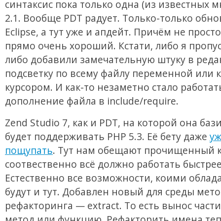
синтаксис пока только одна (из известных м
2.1. Вообще PDT радует. Только-только обн
Eclipse, а тут уже и апдейт. Причём не просто
прямо очень хороший. Кстати, либо я пропуст
либо добавили замечательную штуку в реда
подсветку по всему файлу переменной или к
курсором. И как-то незаметно стало работат
дополнение файла в include/require.
Zend Studio 7, как и PDT, на которой она баз
будет поддерживать PHP 5.3. Её бету даже
у
пощупать
. Тут нам обещают прочищенный к
соотвественно всё должно работать быстрее
Естественно все возможности, коими облада
будут и тут. Добавлен новый для среды мет
рефакторинга — extract. То есть вынос части
метод или функцию. Рефакторить имена те