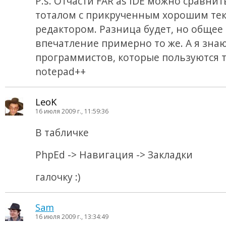
P.s. Отчасти FAR as IDE можно сравнит
тоталом с прикрученным хорошим те
редактором. Разница будет, но общее
впечатление примерно то же. А я зна
программистов, которые пользуются т
notepad++
LeoK
16 июля 2009 г., 11:59:36
В табличке
PhpEd -> Навигация -> Закладки
галочку :)
Sam
16 июля 2009 г., 13:34:49