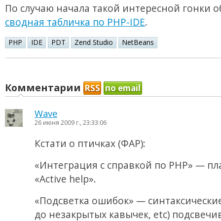
По случаю начала такой интересной гонки 
сводная табличка по PHP-IDE
.
PHP
IDE
PDT
Zend Studio
NetBeans
Комментарии
RSS
по email
Wave
26 июня 2009 г., 23:33:06
Кстати о птичках (ФАР):
«Интеграция с справкой по PHP» — пл
«Active help».
«Подсветка ошибок» — синтаксические
до незакрытых кавычек, etc) подсвечи