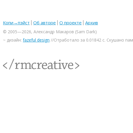
Копи→пэйст
Об авторе
О проекте
Архив
© 2005—2026, Александр Макаров (Sam Dark)
~ дизайн:
fazeful design
//Отработало за 0.01842 с. Скушано па
<rmcreative/>