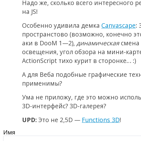
Надо же, сколько всего интересного р
на JS!
Особенно удивила демка
Сanvascape
: 
пространстово (возможно, конечно это
аки в DooM 1—2),
динамическая
смена
освещения, угол обзора на мини-карт
ActionScript тихо курит в сторонке… :)
А для Веба подобные графические тех
применимы?
Ума не приложу, где это можно испол
3D-интерфейс? 3D-галерея?
UPD:
Это не 2,5D —
Functions 3D
!
Имя