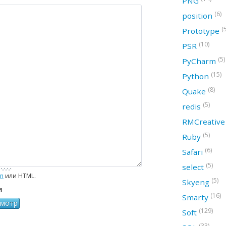
PNG
(6)
position
(
Prototype
(10)
PSR
(5)
PyCharm
(15)
Python
(8)
Quake
(5)
redis
RMCreativ
(5)
Ruby
(6)
Safari
(5)
select
wn
или HTML.
(5)
Skyeng
и
(16)
Smarty
(129)
Soft
(33)