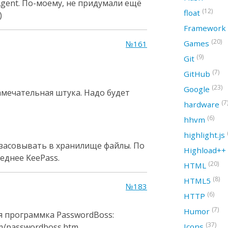
gent. По-моему, не придумали ещё
(12)
float
)
Framework
(20)
Games
№161
(9)
Git
(7)
GitHub
(23)
Google
амечательная штука. Надо будет
(7
hardware
(6)
hhvm
highlight.js
 засовывать в хранилище файлы. По
Highload++
еднее KeePass.
(20)
HTML
(8)
HTML5
№183
(6)
HTTP
(7)
Humor
я программка PasswordBoss:
(37)
m/passwordboss.htm
Icons