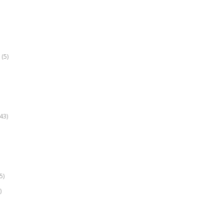
(5)
k
43)
5)
)