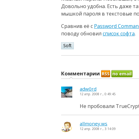
Довольно удобна. Есть даже та
мышкой пароля в текстовые по
Сравнив её с
Password Comman
поводу обновил
список софта
.
Soft
Комментарии
RSS
по email
adw0rd
12 апр. 2008 г., 0:49:45
Не пробовали TrueCryp
allmoney.ws
12 апр. 2008 г., 3:14:09