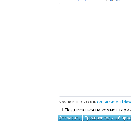
-
-
-
-
-
-
-
-
-
-
-
-
-
-
-
-
-
-
-
-
-
-
-
-
-
-
-
-
-
-
-
-
-
-
-
-
-
-
-
-
-
-
Можно использовать
синтаксис Markdo
Подписаться на комментари