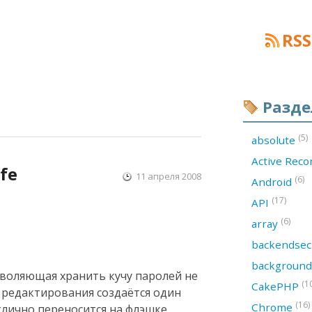
RSS
Разд
(5)
absolute
Active Rec
fe
11 апреля 2008
(6)
Android
(17)
API
(6)
array
backendsec
backgroun
зволяющая хранить кучу паролей не
(1
CakePHP
и редактирования создаётся один
(16)
Chrome
тлично переносится на флэшке.