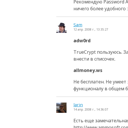
Рекомендую Password A
ничего более удобного :
Sam
12 апр. 2008 г., 13:35:27
adw0rd
TrueCrypt пользуюсь. З
внести в списочек.
allmoney.ws
Не бесплатен. Не умеет
функционалу в общем б
larin
14 апр. 2008 г., 14:36:07
Есть еще замечательна
http://www.ammosoft.co