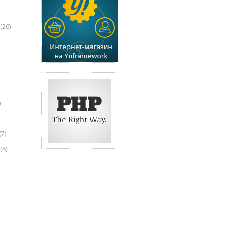
(26)
)
(7)
(8)