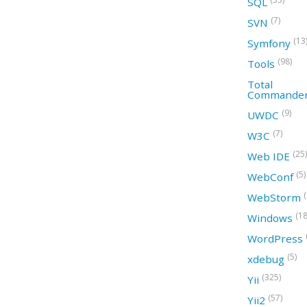
SQL
(7)
SVN
(13
Symfony
(98)
Tools
Total
Commande
(9)
UWDC
(7)
W3C
(25)
Web IDE
(5)
WebConf
WebStorm
(18
Windows
WordPress
(5)
xdebug
(325)
Yii
(57)
Yii2