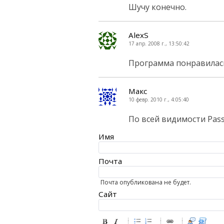
Шучу конечно.
AlexS
17 апр. 2008 г., 13:50:42
Программа понравилась
Макс
10 февр. 2010 г., 4:05:40
По всей видимости Pass
Имя
Почта
Почта опубликована не будет.
Сайт
-
-
-