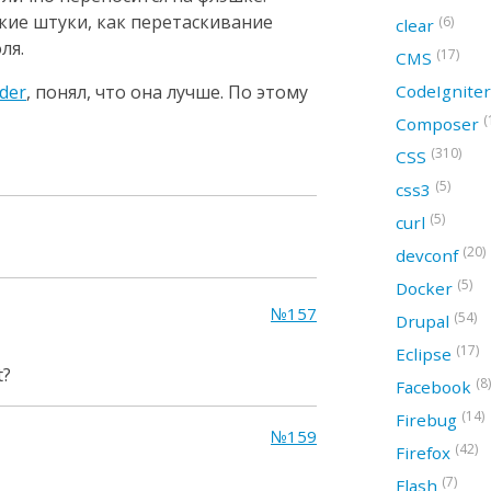
кие штуки, как перетаскивание
(6)
clear
ля.
(17)
CMS
der
, понял, что она лучше. По этому
CodeIgnite
(
Composer
(310)
CSS
(5)
css3
(5)
curl
(20)
devconf
(5)
Docker
№157
(54)
Drupal
(17)
Eclipse
t?
(8)
Facebook
(14)
Firebug
№159
(42)
Firefox
(7)
Flash