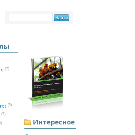
елы
(7)
ord
(5)
ret
(7)
d
Интересное
0)