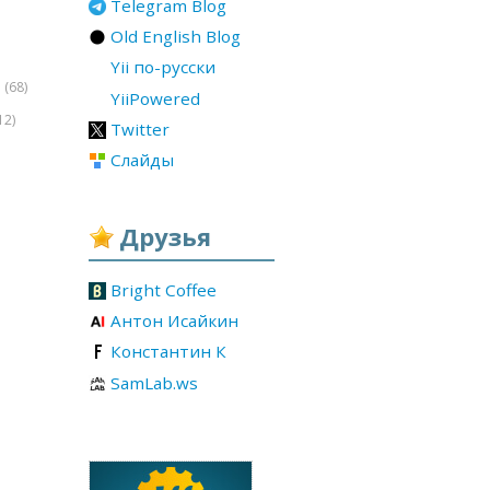
Telegram Blog
Old English Blog
Yii по-русски
(68)
r
YiiPowered
12)
Twitter
Слайды
Друзья
Bright Coffee
Антон Исайкин
Константин К
SamLab.ws