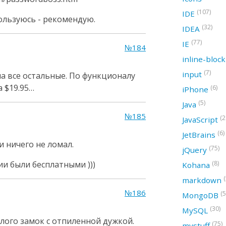
(107)
IDE
ользуюсь - рекомендую.
(32)
IDEA
(77)
IE
№184
inline-bloc
(7)
input
а все остальные. По функционалу
а $19.95…
(6)
iPhone
(5)
Java
№185
(2
JavaScript
(6)
JetBrains
 и ничего не ломал.
(75)
jQuery
и были бесплатными )))
(8)
Kohana
(
markdown
№186
(5
MongoDB
(30)
MySQL
лого замок с отпиленной дужкой.
(75)
mystuff