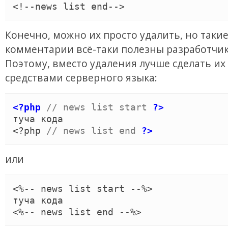
<!--
news list end
-->
Конечно, можно их просто удалить, но таки
комментарии всё-таки полезны разработчик
Поэтому, вместо удаления лучше сделать их
средствами серверного языка:
<?php
//
 news list start 
?>
туча кода

<?
php
//
 news list end 
?>
или
<%-- news list start --%>

туча кода
