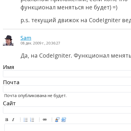
функционал меняться не будет) =)
p.s. текущий движок на CodeIgniter ве
Sam
08 дек. 2009 г., 20:36:27
Да, на CodeIgniter. Функционал менять
Имя
Почта
Почта опубликована не будет.
Сайт
-
-
-
-
-
-
-
-
-
-
-
-