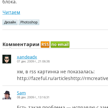
блока.
Читаем
Дизайн
Photoshop
Комментарии
RSS
по email
xandeadx
07 дек. 2009 г., 21:06:38
хм, в rss картинка не показалась:
http://fazeful.ru/articleshttp://rmcreati
Sam
08 дек. 2009 г., 13:16:31
Есть такая проблема — исправлю с за