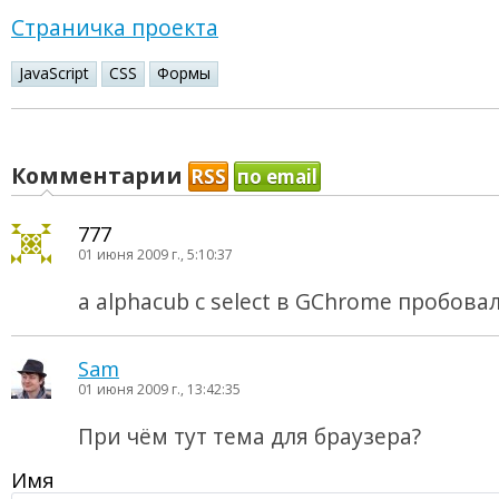
Страничка проекта
JavaScript
CSS
Формы
Комментарии
RSS
по email
777
01 июня 2009 г., 5:10:37
a alphacub с select в GChrome пробова
Sam
01 июня 2009 г., 13:42:35
При чём тут тема для браузера?
Имя