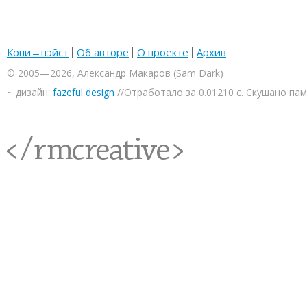
Копи→пэйст
Об авторе
О проекте
Архив
© 2005—2026, Александр Макаров (Sam Dark)
~ дизайн:
fazeful design
//Отработало за 0.01210 с. Скушано па
<rmcreative/>