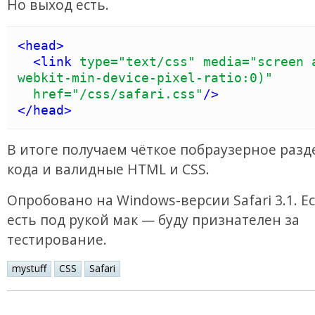
Но выход есть.
<
head
>
<
link
type
=
"
text/css
"
media
=
"
screen 
webkit-min-device-pixel-ratio:0)
"
href
=
"
/css/safari.css
"
/>
</
head
>
В итоге получаем чёткое побраузерное раз
кода и валидные HTML и CSS.
Опробовано на Windows-версии Safari 3.1. Ес
есть под рукой мак — буду признателен за
тестирование.
mystuff
CSS
Safari