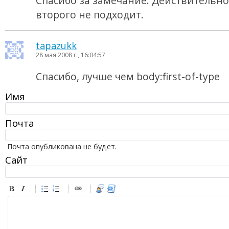
Спасибо за замечание. Действительно
второго не подходит.
tapazukk
28 мая 2008 г., 16:04:57
Спасибо, лучше чем body:first-of-type
Имя
Почта
Почта опубликована не будет.
Сайт
-
-
-
-
-
-
-
-
-
-
-
-
-
-
-
-
-
-
-
-
-