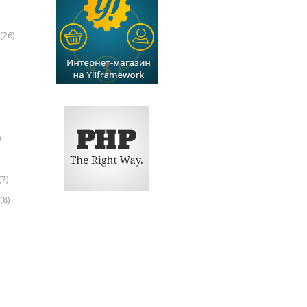
(26)
)
(7)
(8)