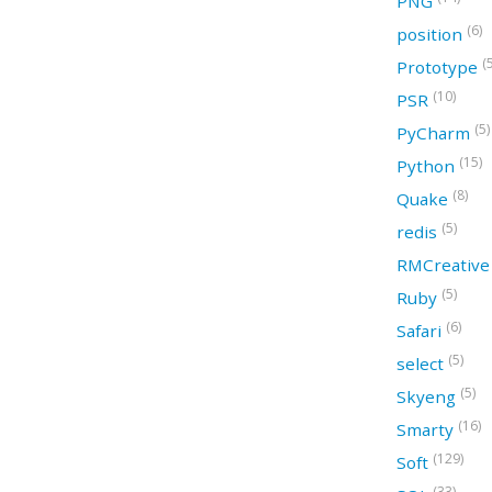
PNG
(6)
position
(
Prototype
(10)
PSR
(5)
PyCharm
(15)
Python
(8)
Quake
(5)
redis
RMCreativ
(5)
Ruby
(6)
Safari
(5)
select
(5)
Skyeng
(16)
Smarty
(129)
Soft
(33)