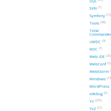
SQL
(7)
SVN
(13
Symfony
(98)
Tools
Total
Commande
(9)
UWDC
(7)
W3C
(25)
Web IDE
(5)
WebConf
WebStorm
(18
Windows
WordPress
(5)
xdebug
(325)
Yii
(57)
Yii2