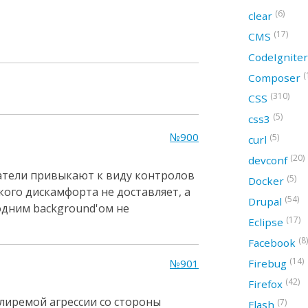
(6)
clear
(17)
CMS
CodeIgnite
(
Composer
(310)
CSS
(5)
css3
№900
(5)
curl
(20)
devconf
атели привыкают к виду контролов
(5)
Docker
кого дискамфорта не доставляет, а
(54)
Drupal
одним background'ом не
(17)
Eclipse
(8)
Facebook
(14)
№901
Firebug
(42)
Firefox
лиремой агрессии со стороны
(7)
Flash