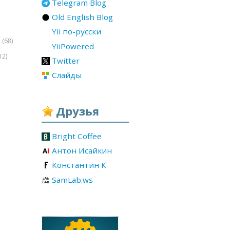
Telegram Blog
Old English Blog
Yii по-русски
(68)
r
YiiPowered
12)
Twitter
Слайды
Друзья
Bright Coffee
Антон Исайкин
Константин К
SamLab.ws