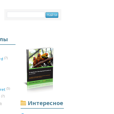
елы
(7)
ord
(5)
ret
(7)
d
Интересное
0)