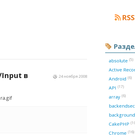
RSS
Разд
(5)
absolute
Active Rec
/Input в
24 ноября 2008
(6)
Android
(17)
API
(6)
array
backendsec
backgroun
(1
CakePHP
(16)
Chrome