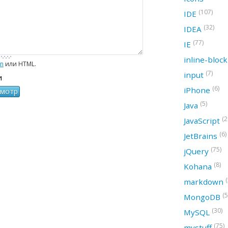
(107)
IDE
(32)
IDEA
(77)
IE
inline-bloc
wn
или HTML.
(7)
input
и
(6)
iPhone
(5)
Java
(2
JavaScript
(6)
JetBrains
(75)
jQuery
(8)
Kohana
(
markdown
(5
MongoDB
(30)
MySQL
(75)
mystuff