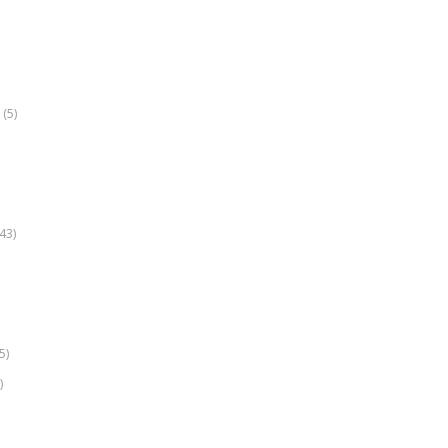
(5)
k
43)
5)
)