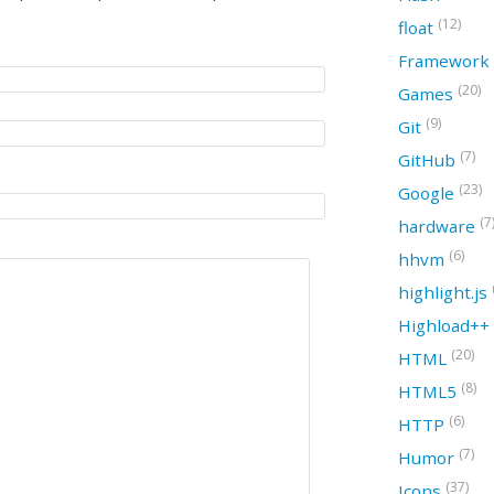
(12)
float
Framework
(20)
Games
(9)
Git
(7)
GitHub
(23)
Google
(7
hardware
(6)
hhvm
highlight.js
Highload++
(20)
HTML
(8)
HTML5
(6)
HTTP
(7)
Humor
(37)
Icons