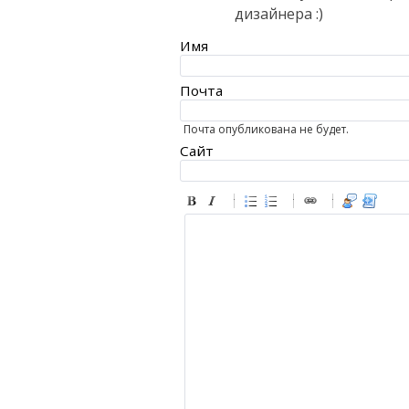
дизайнера :)
Имя
Почта
Почта опубликована не будет.
Сайт
-
-
-
-
-
-
-
-
-
-
-
-
-
-
-
-
-
-
-
-
-
-
-
-
-
-
-
-
-
-
-
-
-
-
-
-
-
-
-
-
-
-
-
-
-