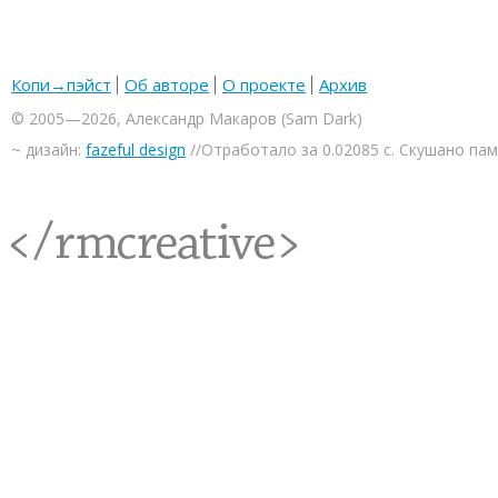
Копи→пэйст
Об авторе
О проекте
Архив
© 2005—2026, Александр Макаров (Sam Dark)
~ дизайн:
fazeful design
//Отработало за 0.02085 с. Скушано па
<rmcreative/>