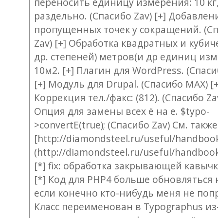
переносить единицу измерения: 10 кг
раздельно. (Спасибо Zav) [+] Добавлен
пропущенных точек у сокращений. (С
Zav) [+] Обработка квадратных и кубич
др. степеней) метров(и др единиц изм
10м2. [+] Плагин для WordPress. (Спас
[+] Модуль для Drupal. (Спасибо MAX) [+
Коррекция тел./факс: (812). (Спасибо Zav
Опция для замены всех ё на е. $typo-
>convertE(true); (Спасибо Zav) См. также
[http://diamondsteel.ru/useful/handbook
(http://diamondsteel.ru/useful/handbook
[*] fix: обработка закрывающей кавычк
[*] Код для PHP4 больше обновляться н
если конечно кто-нибудь меня не попр
Класс переименован в Typographus из