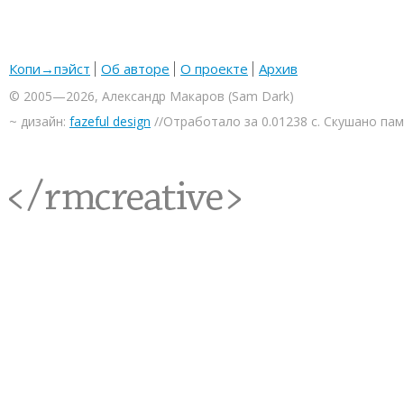
Копи→пэйст
Об авторе
О проекте
Архив
© 2005—2026, Александр Макаров (Sam Dark)
~ дизайн:
fazeful design
//Отработало за 0.01238 с. Скушано па
<rmcreative/>