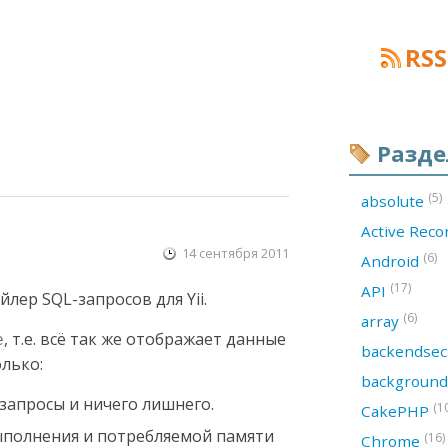
RSS
Разд
(5)
absolute
Active Rec
14 сентября 2011
(6)
Android
(17)
API
лер SQL-запросов для Yii.
(6)
array
, т.е. всё так же отображает данные
e
backendsec
лько:
backgroun
запросы и ничего лишнего.
(1
CakePHP
ыполнения и потребляемой памяти
(16)
Chrome