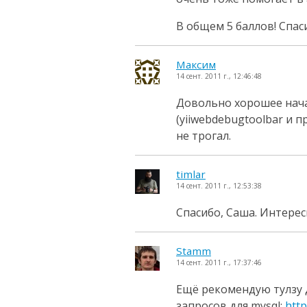
В общем 5 баллов! Спас
Максим
14 сент. 2011 г., 12:46:48
Довольно хорошее нача
(yiiwebdebugtoolbar и п
не трогал.
timlar
14 сент. 2011 г., 12:53:38
Спасибо, Саша. Интерес
Stamm
14 сент. 2011 г., 17:37:46
Ещё рекомендую тулзу 
запросов для mysql:
http