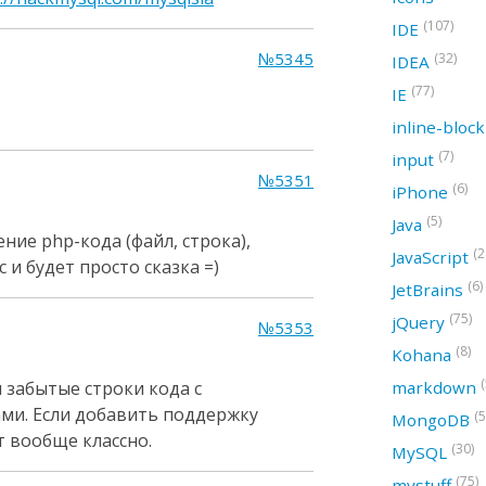
(107)
IDE
№5345
(32)
IDEA
(77)
IE
inline-bloc
(7)
input
№5351
(6)
iPhone
(5)
Java
ие php-кода (файл, строка),
(2
JavaScript
 и будет просто сказка =)
(6)
JetBrains
(75)
jQuery
№5353
(8)
Kohana
(
 забытые строки кода с
markdown
ми. Если добавить поддержку
(5
MongoDB
т вообще классно.
(30)
MySQL
(75)
mystuff