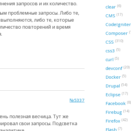
нения запросов и их количество.
(6)
clear
ым проблемные запросы. Либо те,
(17)
CMS
выполняются, либо те, которые
CodeIgnite
оличество повторений и время
(
Composer
.
(310)
CSS
(5)
css3
(5)
curl
(20)
devconf
(5)
Docker
(54)
Drupal
(17)
Eclipse
№5337
(8)
Facebook
(14)
Firebug
ень полезная весчица. Тут же
(42)
Firefox
ировал свои запросы. Подсветка
(7)
Flash
аналитике.