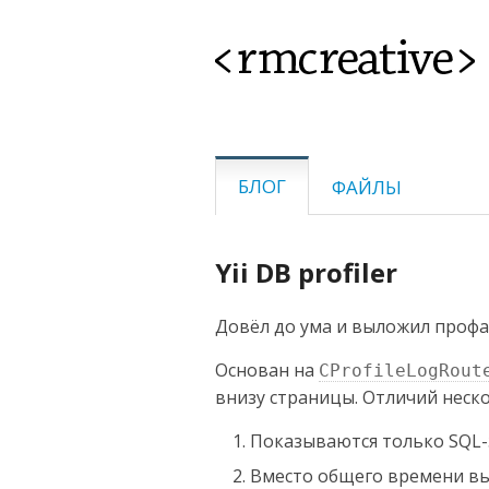
<rmcreative>
БЛОГ
ФАЙЛЫ
Yii DB profiler
Довёл до ума и выложил профай
Основан на
CProfileLogRout
внизу страницы. Отличий неско
Показываются только SQL-
Вместо общего времени в