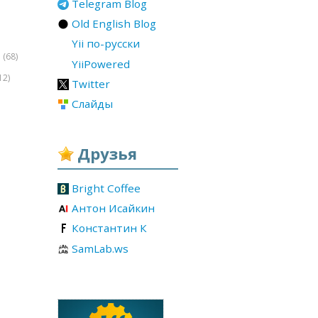
Telegram Blog
Old English Blog
Yii по-русски
(68)
r
YiiPowered
12)
Twitter
Слайды
Друзья
Bright Coffee
Антон Исайкин
Константин К
SamLab.ws