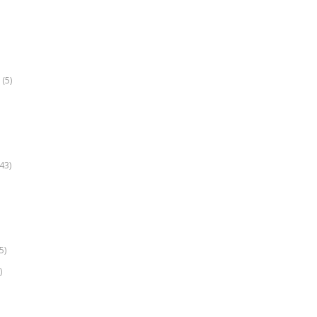
(5)
k
43)
5)
)