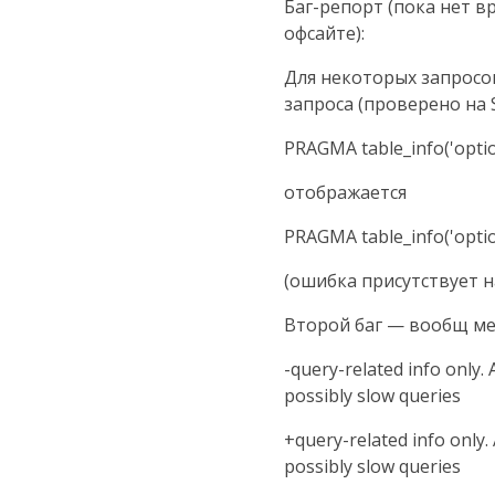
Баг-репорт (пока нет в
офсайте):
Для некоторых запросо
запроса (проверено на 
PRAGMA table_info('optio
отображается
PRAGMA table_info('opti
(ошибка присутствует н
Второй баг — вообщ ме
-query-related info only. A
possibly slow queries
+query-related info only. A
possibly slow queries