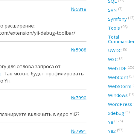
SQL
№5818
(7)
SVN
(13
Symfony
о расширение:
(98)
Tools
com/extension/yii-debug-toolbar/
Total
Commande
№5988
(9)
UWDC
(7)
W3C
гу для отлова запроса от
(25)
Web IDE
e
. Так можно будет профилировать
(5)
WebConf
 Yii.
WebStorm
(18
Windows
№7990
WordPress
(5)
xdebug
планируете включить в ядро Yii2?
(325)
Yii
(57)
№7991
Yii2