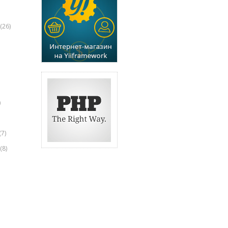
(26)
)
(7)
(8)