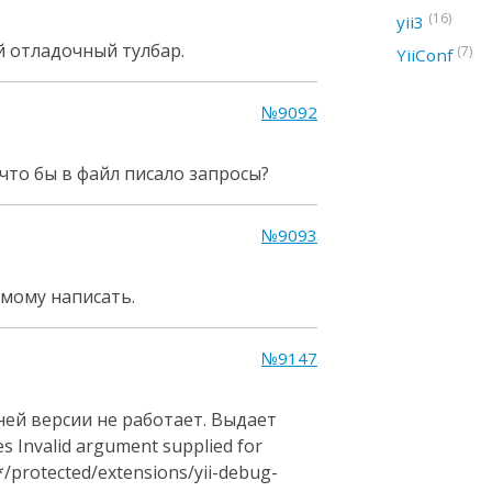
(16)
yii3
 отладочный тулбар.
(7)
YiiConf
№9092
 что бы в файл писало запросы?
№9093
амому написать.
№9147
ней версии не работает. Выдает
s Invalid argument supplied for
/protected/extensions/yii-debug-