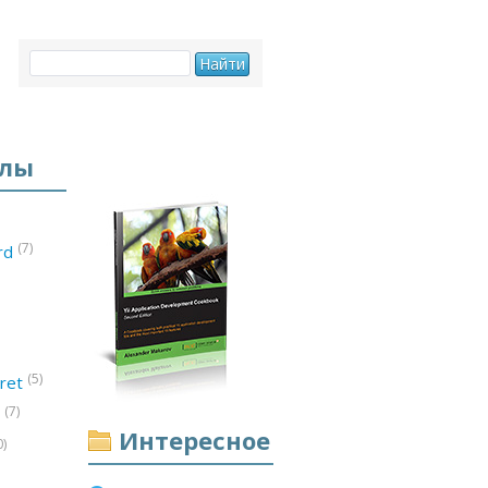
елы
(7)
ord
(5)
ret
(7)
d
Интересное
0)