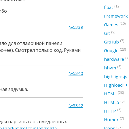
(12)
float
ибо
Framework
(20)
Games
№5339
(9)
Git
(7)
GitHub
ло для отладочной панели
рочее). Смотрел только код. Руками
(23)
Google
(7
hardware
(6)
hhvm
№5340
highlight.js
Highload++
ная задумка.
(20)
HTML
(8)
HTML5
№5342
(6)
HTTP
(7)
Humor
для парсинга лога медленных
(37)
://hackmysql.com/mysqlsla
Icons