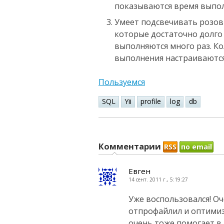
показываются время выпол
Умеет подсвечивать розов
которые достаточно долго 
выполняются много раз. К
выполнения настраиваются
Пользуемся
SQL
Yii
profile
log
db
Комментарии
RSS
по email
Евген
14 сент. 2011 г., 5:19:27
Уже воспользовался! Оч
отпрофайлил и оптимиз
очень тоже помогает в 