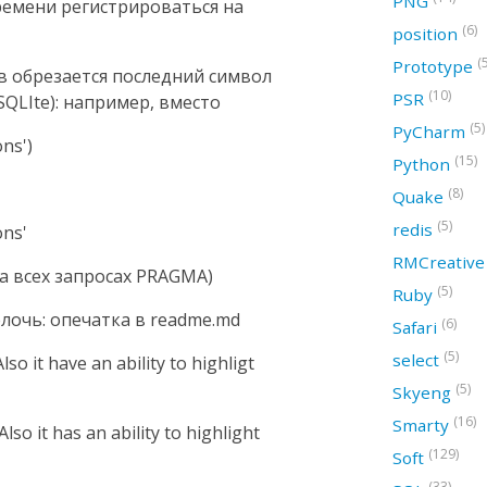
PNG
ремени регистрироваться на
(6)
position
(
Prototype
в обрезается последний символ
(10)
PSR
SQLIte): например, вместо
(5)
PyCharm
ns')
(15)
Python
(8)
Quake
(5)
redis
ons'
RMCreativ
а всех запросах PRAGMA)
(5)
Ruby
лочь: опечатка в readme.md
(6)
Safari
(5)
select
lso it have an ability to highligt
(5)
Skyeng
(16)
Smarty
lso it has an ability to highlight
(129)
Soft
(33)