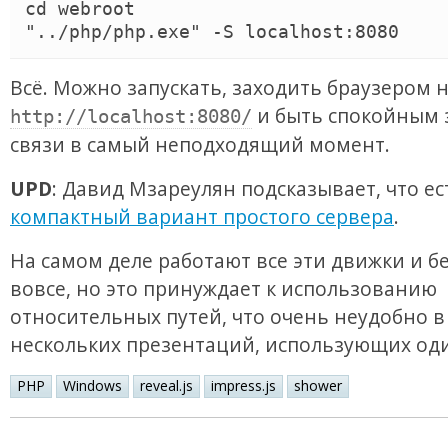
cd webroot

Всё. Можно запускать, заходить браузером 
и быть спокойным 
http://localhost:8080/
связи в самый неподходящий момент.
UPD
: Давид Мзареулян подсказывает, что е
компактный вариант простого сервера
.
На самом деле работают все эти движки и б
вовсе, но это принуждает к использованию
относительных путей, что очень неудобно в
нескольких презентаций, использующих од
PHP
Windows
reveal.js
impress.js
shower