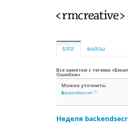
<rmcreative>
БЛОГ
ФАЙЛЫ
Все заметки с тегами «Бэка
Ошибки»
Можно уточнить:
(1)
b
ackendsecret
Неделя backendsecre