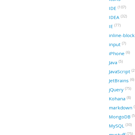
(107)
IDE
(32)
IDEA
(77)
IE
inline-bloc
(7)
input
(6)
iPhone
(5)
Java
(2
JavaScript
(6)
JetBrains
(75)
jQuery
(8)
Kohana
(
markdown
(5
MongoDB
(30)
MySQL
(75)
mystuff