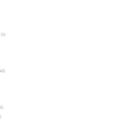
(5)
k
43)
5)
)