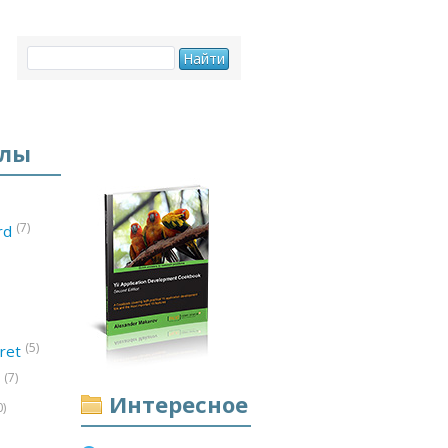
елы
(7)
ord
(5)
ret
(7)
d
Интересное
0)