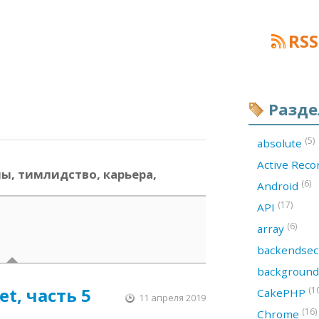
RSS
Разд
(5)
absolute
Active Rec
пы, тимлидство, карьера,
(6)
Android
(17)
API
(6)
array
backendsec
backgroun
t, часть 5
(1
CakePHP
11 апреля 2019
(16)
Chrome