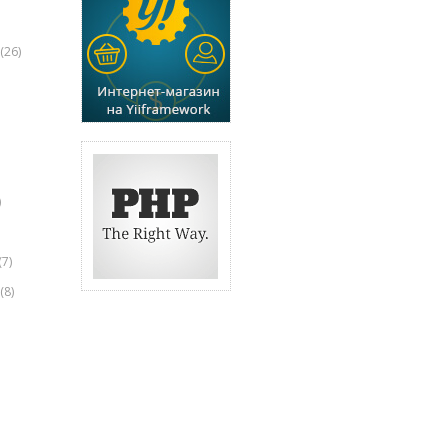
(26)
)
(7)
(8)