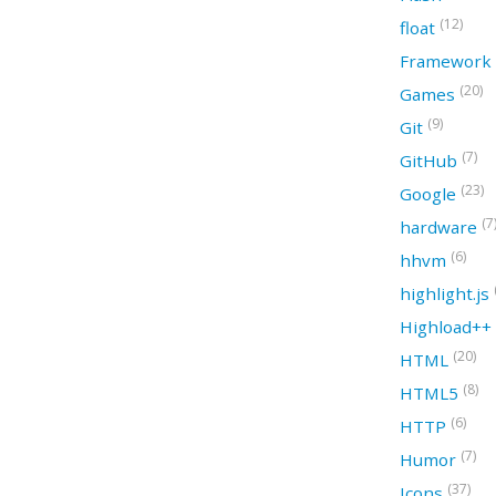
(12)
float
Framework
(20)
Games
(9)
Git
(7)
GitHub
(23)
Google
(7
hardware
(6)
hhvm
highlight.js
Highload++
(20)
HTML
(8)
HTML5
(6)
HTTP
(7)
Humor
(37)
Icons