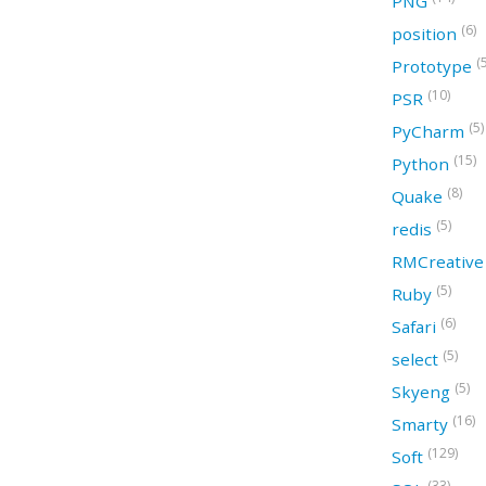
PNG
(6)
position
(
Prototype
(10)
PSR
(5)
PyCharm
(15)
Python
(8)
Quake
(5)
redis
RMCreativ
(5)
Ruby
(6)
Safari
(5)
select
(5)
Skyeng
(16)
Smarty
(129)
Soft
(33)