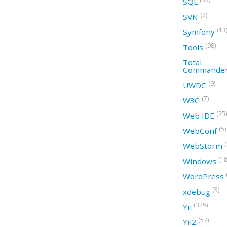
SQL
(7)
SVN
(13
Symfony
(98)
Tools
Total
Commande
(9)
UWDC
(7)
W3C
(25)
Web IDE
(5)
WebConf
WebStorm
(18
Windows
WordPress
(5)
xdebug
(325)
Yii
(57)
Yii2