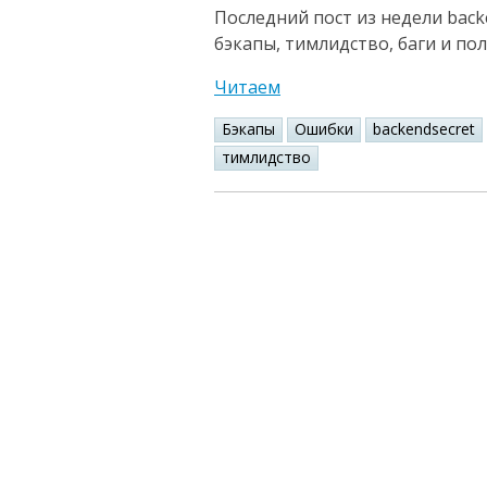
Последний пост из недели backe
бэкапы, тимлидство, баги и по
Читаем
Бэкапы
Ошибки
backendsecret
тимлидство