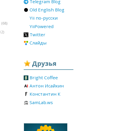
Telegram Blog
Old English Blog
Yii по-русски
(68)
r
YiiPowered
12)
Twitter
Слайды
Друзья
Bright Coffee
Антон Исайкин
Константин К
SamLab.ws