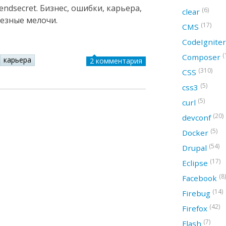
ndsecret. Бизнес, ошибки, карьера,
(6)
clear
лезные мелочи.
(17)
CMS
CodeIgnite
(
Composer
карьера
2 комментария
(310)
CSS
(5)
css3
(5)
curl
(20)
devconf
(5)
Docker
(54)
Drupal
(17)
Eclipse
(8)
Facebook
(14)
Firebug
(42)
Firefox
(7)
Flash