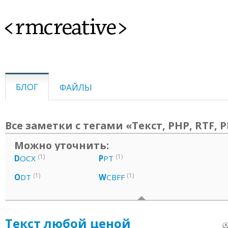
<rmcreative>
БЛОГ
ФАЙЛЫ
Все заметки с тегами «Текст, PHP, RTF, 
Можно уточнить:
(1)
(1)
D
OCX
P
PT
(1)
(1)
O
DT
W
CBFF
Текст любой ценой