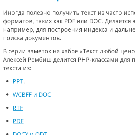
Иногда полезно получить текст из часто ис
форматов, таких как PDF или DOC. Делается э
например, для построения индекса и дальн
поиска документов.
В серии заметок на хабре «Текст любой цено
Алексей Рембиш делится PHP-классами для 
текста из:
PPT
.
WCBFF и DOC
RTF
PDF
DOCX и ODT