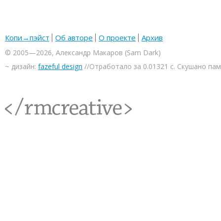
Копи→пэйст
Об авторе
О проекте
Архив
© 2005—2026, Александр Макаров (Sam Dark)
~ дизайн:
fazeful design
//Отработало за 0.01321 с. Скушано па
<rmcreative/>