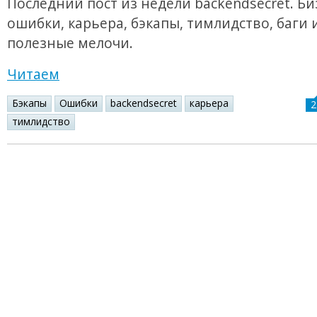
Последний пост из недели backendsecret. Би
ошибки, карьера, бэкапы, тимлидство, баги 
полезные мелочи.
Читаем
Бэкапы
Ошибки
backendsecret
карьера
2
тимлидство