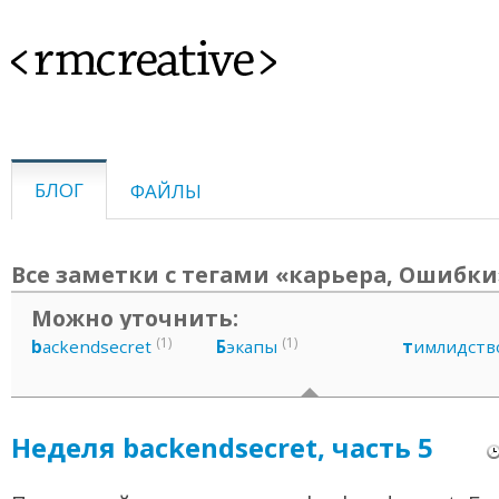
<rmcreative>
БЛОГ
ФАЙЛЫ
Все заметки с тегами «карьера, Ошибки
Можно уточнить:
(1)
(1)
b
ackendsecret
Б
экапы
т
имлидств
Неделя backendsecret, часть 5