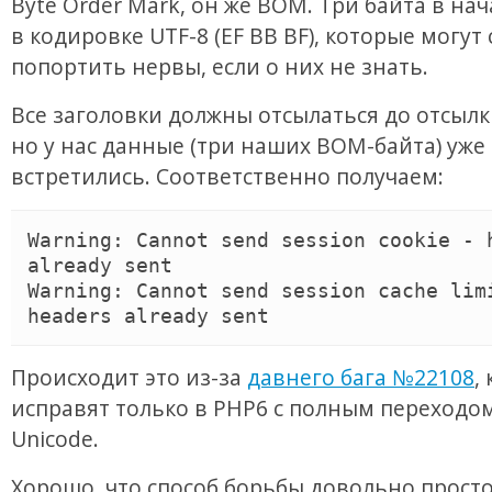
Byte Order Mark, он же BOM. Три байта в на
в кодировке UTF-8 (EF BB BF), которые могут
попортить нервы, если о них не знать.
Все заголовки должны отсылаться до отсылк
но у нас данные (три наших BOM-байта) уже
встретились. Соответственно получаем:
Warning
: 
Cannot
send
session
cookie
 - 
already
sent
Warning
: 
Cannot
send
session
cache
lim
headers
already
sent
Происходит это из-за
давнего бага №22108
,
исправят только в PHP6 с полным переходо
Unicode.
Хорошо, что способ борьбы довольно просто