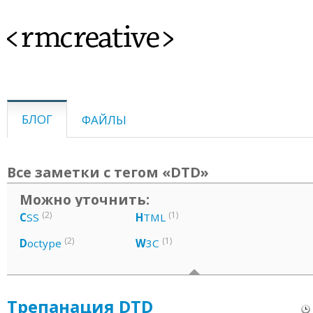
<rmcreative>
БЛОГ
ФАЙЛЫ
Все заметки с тегом «DTD»
Можно уточнить:
(2)
(1)
C
SS
H
TML
(2)
(1)
D
octype
W
3C
Трепанация DTD