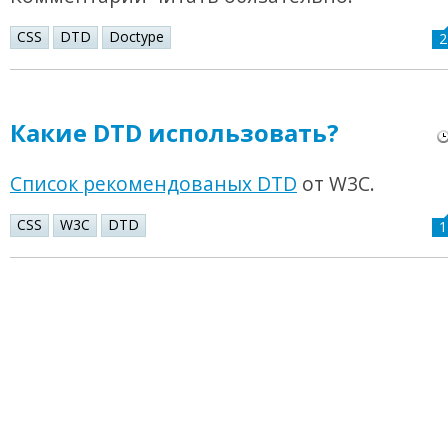
CSS
DTD
Doctype
2
Какие DTD использовать?
Список рекомендованых DTD
от W3C.
CSS
W3C
DTD
1