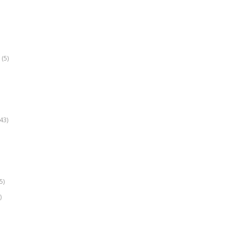
(5)
k
43)
5)
)