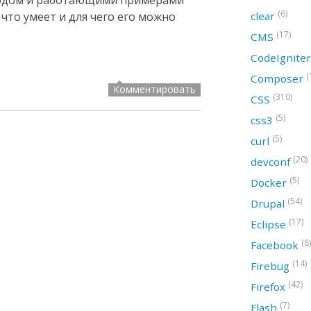
 кодом и работающими примерами
(6)
clear
, что умеет и для чего его можно
(17)
CMS
CodeIgnite
(
Composer
Комментировать
(310)
CSS
(5)
css3
(5)
curl
(20)
devconf
(5)
Docker
(54)
Drupal
(17)
Eclipse
(8)
Facebook
(14)
Firebug
(42)
Firefox
(7)
Flash