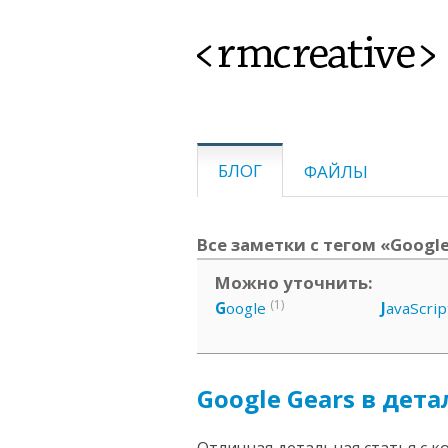
<rmcreative>
БЛОГ
ФАЙЛЫ
Все заметки с тегом «Google
Можно уточнить:
(1)
G
oogle
J
avaScrip
Google Gears в дета