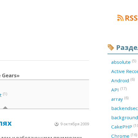
RSS
Разд
(5)
absolute
Active Rec
 Gears»
(6)
Android
(17)
API
(1)
t
(6)
array
backendsec
backgroun
лях
9 октября 2009
(1
CakePHP
(16)
Chrome