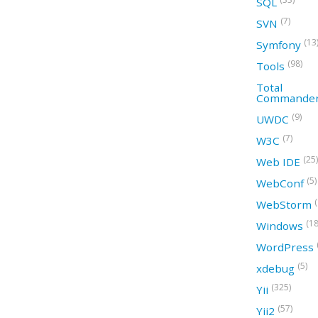
SQL
(7)
SVN
(13
Symfony
(98)
Tools
Total
Commande
(9)
UWDC
(7)
W3C
(25)
Web IDE
(5)
WebConf
WebStorm
(18
Windows
WordPress
(5)
xdebug
(325)
Yii
(57)
Yii2