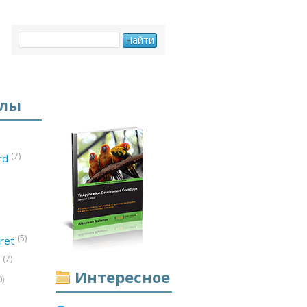
елы
(7)
ord
(5)
ret
(7)
d
Интересное
0)