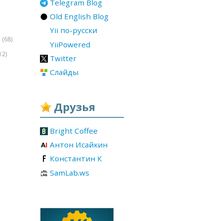
Telegram Blog
Old English Blog
Yii по-русски
(68)
r
YiiPowered
12)
Twitter
Слайды
Друзья
Bright Coffee
Антон Исайкин
Константин К
SamLab.ws