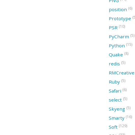
PNG
(6)
position
(
Prototype
(10)
PSR
(5)
PyCharm
(15)
Python
(8)
Quake
(5)
redis
RMCreativ
(5)
Ruby
(6)
Safari
(5)
select
(5)
Skyeng
(16)
Smarty
(129)
Soft
(33)