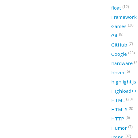
(12)
float
Framework
(20)
Games
(9)
Git
(7)
GitHub
(23)
Google
(7
hardware
(6)
hhvm
highlight.js
Highload++
(20)
HTML
(8)
HTML5
(6)
HTTP
(7)
Humor
(37)
Icons