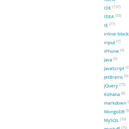
(107)
IDE
(32)
IDEA
(77)
IE
inline-bloc
(7)
input
(6)
iPhone
(5)
Java
(2
JavaScript
(6)
JetBrains
(75)
jQuery
(8)
Kohana
(
markdown
(5
MongoDB
(30)
MySQL
(75)
mystuff