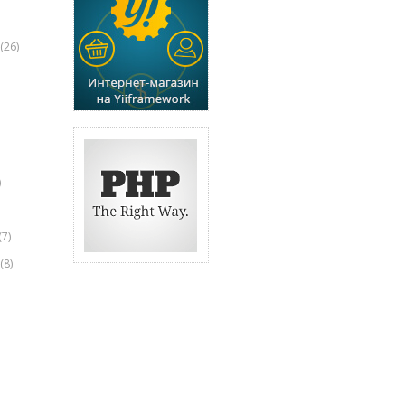
(26)
)
(7)
(8)