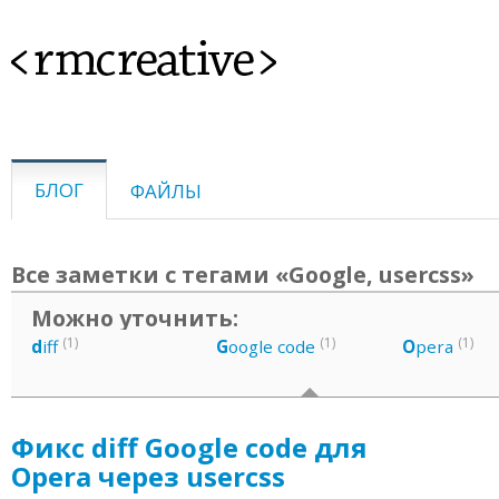
<rmcreative>
БЛОГ
ФАЙЛЫ
Все заметки с тегами «Google, usercss»
Можно уточнить:
(1)
(1)
(1)
d
iff
G
oogle code
O
pera
Фикс diff Google code для
Opera через usercss