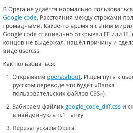
В Opera не удаётся нормально пользоватьс
Google code
. Расстояния между строками по
громадными. Какое-то время я с этим мирил
Google code специально открывал FF или IE, 
концов не выдержал, нашёл причину и сдела
виде usercss.
Как пользоваться:
Открываем
opera:about
. Ищем путь к user
русском переводе это будет «Папка
пользовательских файлов CSS»).
Забираем файлик
google_code_diff.css
и с
в найденную в п.1 папку.
Перезапускаем Opera.