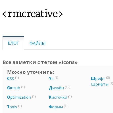
<rmcreative>
БЛОГ
ФАЙЛЫ
Все заметки с тегом «Icons»
Можно уточнить:
(1)
(1)
(3)
C
SS
Y
ii
Ш
рифт
(1)
Шрифты
(1)
(10)
G
itHub
Д
изайн
(1)
(1)
O
ptimization
К
источки
(1)
(1)
T
ools
Ф
ормы