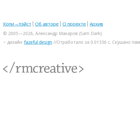
Копи→пэйст
Об авторе
О проекте
Архив
© 2005—2026, Александр Макаров (Sam Dark)
~ дизайн:
fazeful design
//Отработало за 0.01336 с. Скушано па
<rmcreative/>