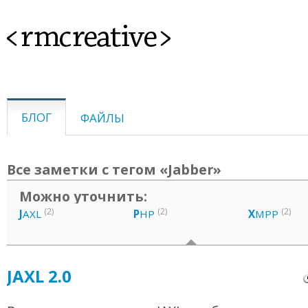
<rmcreative>
БЛОГ
ФАЙЛЫ
Все заметки с тегом «Jabber»
Можно уточнить:
(2)
(2)
(2)
J
AXL
P
HP
X
MPP
JAXL 2.0