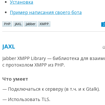
Установка
Пример написания своего бота
PHP
JAXL
Jabber
XMPP
2
JAXL
Jabber XMPP Library — библиотека для взаи
с протоколом XMPP из PHP.
Что умеет
— Подключаться к серверу (в т.ч. и к Gtalk).
— Использовать TLS.