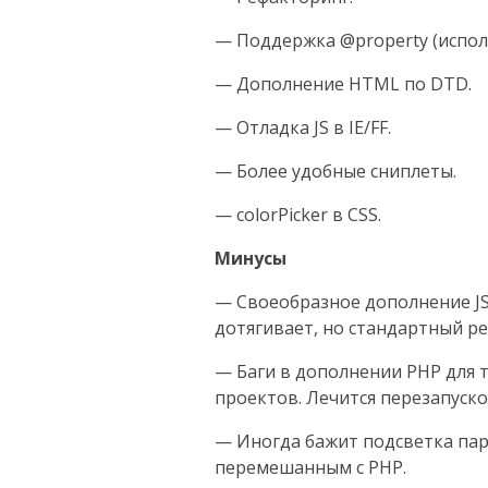
— Поддержка @property (использ
— Дополнение HTML по DTD.
— Отладка JS в IE/FF.
— Более удобные сниплеты.
— colorPicker в CSS.
Минусы
— Своеобразное дополнение JS.
дотягивает, но стандартный р
— Баги в дополнении PHP для
проектов. Лечится перезапуско
— Иногда бажит подсветка пар
перемешанным с PHP.