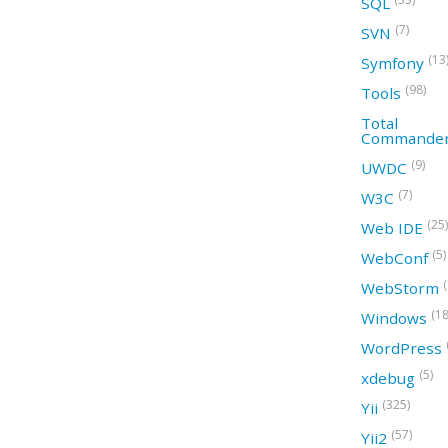
SQL
(7)
SVN
(13
Symfony
(98)
Tools
Total
Commande
(9)
UWDC
(7)
W3C
(25)
Web IDE
(5)
WebConf
WebStorm
(18
Windows
WordPress
(5)
xdebug
(325)
Yii
(57)
Yii2