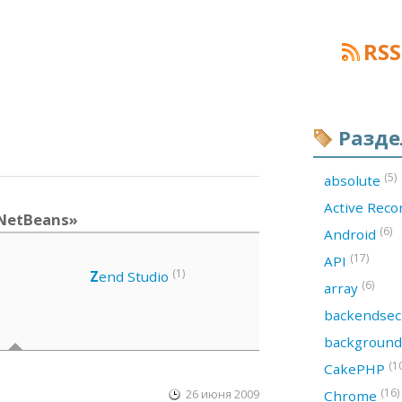
RSS
Разд
(5)
absolute
Active Rec
 NetBeans»
(6)
Android
(17)
API
(1)
Z
end Studio
(6)
array
backendsec
backgroun
(1
CakePHP
(16)
26 июня 2009
Chrome