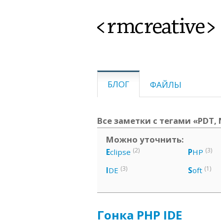
<rmcreative>
БЛОГ
ФАЙЛЫ
Все заметки с тегами «PDT,
Можно уточнить:
(2)
(3)
E
clipse
P
HP
(3)
(1)
I
DE
S
oft
Гонка PHP IDE