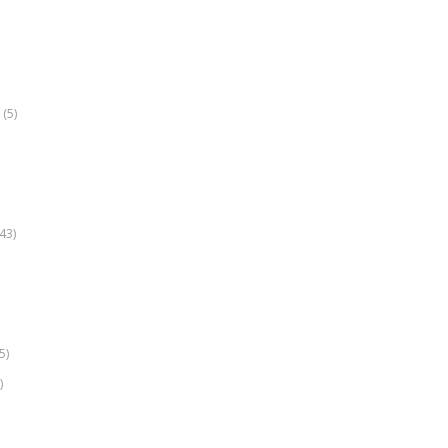
(5)
k
43)
5)
)