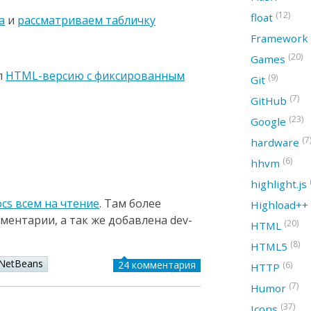
(12)
float
а
и
рассматриваем табличку
Framework
(20)
Games
л
HTML-версию с фиксированным
(9)
Git
(7)
GitHub
(23)
Google
(7
hardware
(6)
hhvm
highlight.js
cs всем на чтение
. Там более
Highload++
ментарии, а так же добавлена dev-
(20)
HTML
(8)
HTML5
NetBeans
24 комментария
(6)
HTTP
(7)
Humor
(37)
Icons