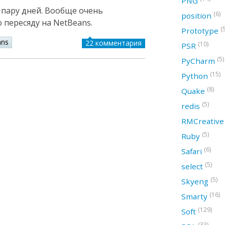
PNG
а пару дней. Вообще очень
(6)
position
 пересяду на NetBeans.
(
Prototype
ans
22 комментария
(10)
PSR
(5)
PyCharm
(15)
Python
(8)
Quake
(5)
redis
RMCreativ
(5)
Ruby
(6)
Safari
(5)
select
(5)
Skyeng
(16)
Smarty
(129)
Soft
(33)