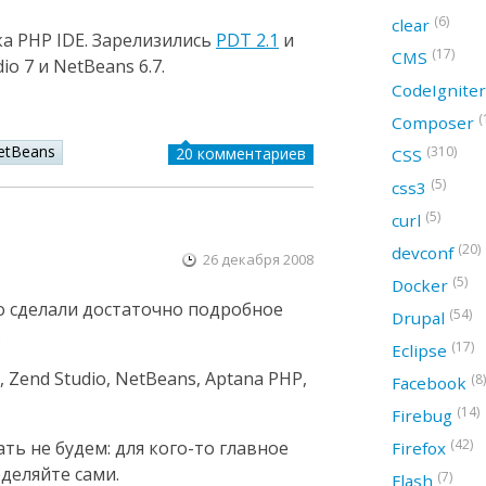
(6)
clear
а PHP IDE. Зарелизились
PDT 2.1
и
(17)
CMS
io 7 и NetBeans 6.7.
CodeIgnite
(
Composer
etBeans
(310)
20 комментариев
CSS
(5)
css3
(5)
curl
(20)
devconf
26 декабря 2008
(5)
Docker
о сделали достаточно подробное
(54)
Drupal
.
(17)
Eclipse
 Zend Studio, NetBeans, Aptana PHP,
(8)
Facebook
(14)
Firebug
(42)
ь не будем: для кого-то главное
Firefox
еделяйте сами.
(7)
Flash