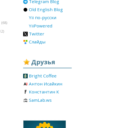
Telegram Blog
Old English Blog
Yii по-русски
(68)
r
YiiPowered
12)
Twitter
Слайды
Друзья
Bright Coffee
Антон Исайкин
Константин К
SamLab.ws