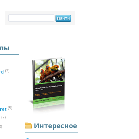
елы
(7)
ord
(5)
ret
(7)
d
Интересное
0)