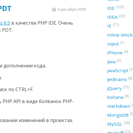
 PDT
(107)
IDE
4 декабря 2008
(32)
IDEA
 6.5
в качестве PHP IDE. Очень
(77)
IE
 PDT.
inline-bloc
(7)
input
(6)
iPhone
(5)
Java
и дополнении кода.
(2
JavaScript
.
(6)
JetBrains
(75)
jQuery
ск по CTRL+F.
(8)
Kohana
 PHP API в виде болванок PHP-
(
markdown
(5
MongoDB
ровании изменений в проектах.
(30)
MySQL
(75)
mystuff