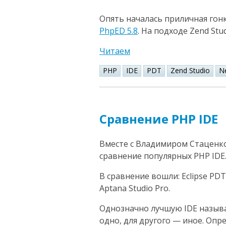
Опять началась приличная гонк
PhpED 5.8
. На подходе Zend Stud
Читаем
PHP
IDE
PDT
Zend Studio
N
Сравнение PHP IDE
Вместе с Владимиром Стаценк
сравнение популярных PHP IDE
В сравнение вошли: Eclipse PDT,
Aptana Studio Pro.
Однозначно лучшую IDE называт
одно, для другого — иное. Опр