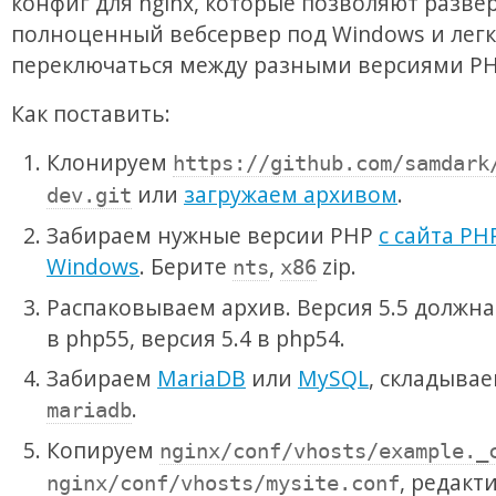
конфиг для nginx, которые позволяют разве
полноценный вебсервер под Windows и лег
переключаться между разными версиями PH
Как поставить:
Клонируем
https://github.com/samdark
или
загружаем архивом
.
dev.git
Забираем нужные версии PHP
с сайта PH
Windows
. Берите
,
zip.
nts
x86
Распаковываем архив. Версия 5.5 должна
в php55, версия 5.4 в php54.
Забираем
MariaDB
или
MySQL
, складывае
.
mariadb
Копируем
nginx/conf/vhosts/example._
, редакт
nginx/conf/vhosts/mysite.conf