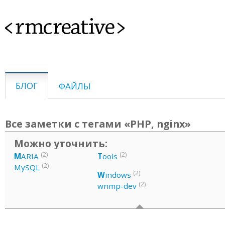
<rmcreative>
БЛОГ
ФАЙЛЫ
Все заметки с тегами «PHP, nginx»
Можно уточнить:
(2)
(2)
M
ARIA
T
ools
(2)
MySQL
(2)
W
indows
(2)
wnmp-dev