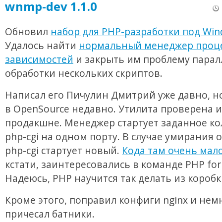
wnmp-dev 1.1.0
Обновил
набор для PHP-разработки под Wi
Удалось найти
нормальный менеджер проце
зависимостей
и закрыть им проблему пара
обработки нескольких скриптов.
Написал его Пичулин Дмитрий уже давно, 
в OpenSource недавно. Утилита проверена и
продакшне. Менеджер стартует заданное ко
php-cgi на одном порту. В случае умирания 
php-cgi стартует новый.
Кода там очень мал
кстати, заинтересовались в команде PHP for
Надеюсь, PHP научится так делать из коробк
Кроме этого, поправил конфиги nginx и нем
причесал батники.