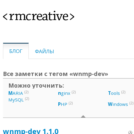
<rmcreative>
БЛОГ
ФАЙЛЫ
Все заметки с тегом «wnmp-dev»
Можно уточнить:
(2)
(2)
(2)
M
ARIA
n
ginx
T
ools
(2)
MySQL
(2)
(2)
P
HP
W
indows
wnmp-dev 1.1.0