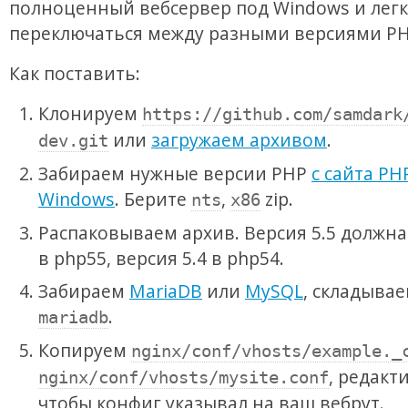
полноценный вебсервер под Windows и лег
переключаться между разными версиями PH
Как поставить:
Клонируем
https://github.com/samdark
или
загружаем архивом
.
dev.git
Забираем нужные версии PHP
с сайта PH
Windows
. Берите
,
zip.
nts
x86
Распаковываем архив. Версия 5.5 должна
в php55, версия 5.4 в php54.
Забираем
MariaDB
или
MySQL
, складывае
.
mariadb
Копируем
nginx/conf/vhosts/example._
, редакт
nginx/conf/vhosts/mysite.conf
чтобы конфиг указывал на ваш вебрут.