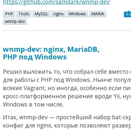
https://github.com/samdark/wnmp-dev
PHP
Tools
MySQL
nginx
Windows
MARIA
9 
wnmp-dev
wnmp-dev: nginx, MariaDB,
PHP под Windows
Решил выложить то, что собрал себе вместо
для работы с PHP под Windows. Нынче попу
всякие Vagrant, но иногда, особенно если п
кросс-платформенное решение вроде Yii, ну
Windows в том числе.
Итак, wnmp-dev — простейший набор bat-ск
конфиг для nginx, которые позволяют разве