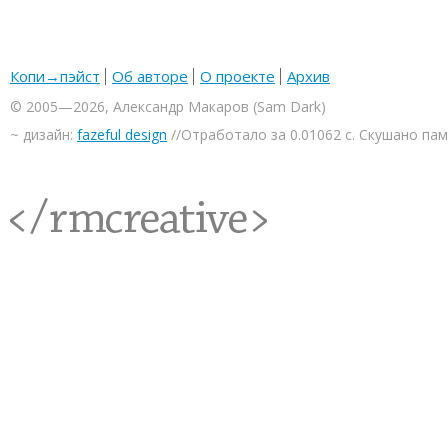
Копи→пэйст
Об авторе
О проекте
Архив
© 2005—2026, Александр Макаров (Sam Dark)
~ дизайн:
fazeful design
//Отработало за 0.01062 с. Скушано па
<rmcreative/>