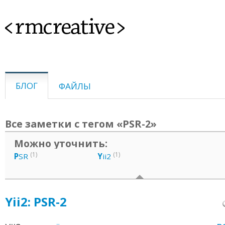
<rmcreative>
БЛОГ
ФАЙЛЫ
Все заметки с тегом «PSR-2»
Можно уточнить:
(1)
(1)
P
SR
Y
ii2
Yii2: PSR-2