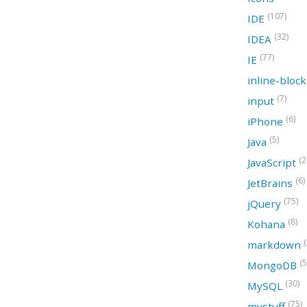
(107)
IDE
(32)
IDEA
(77)
IE
inline-bloc
(7)
input
(6)
iPhone
(5)
Java
(2
JavaScript
(6)
JetBrains
(75)
jQuery
(8)
Kohana
(
markdown
(5
MongoDB
(30)
MySQL
(75)
mystuff