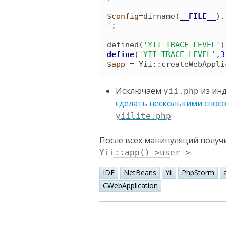
$config
=
dirname
(
__FILE__
)
.
'
;

defined
(
'
YII_TRACE_LEVEL
'
)
define
(
'
YII_TRACE_LEVEL
'
,
3
$app
 = 
Yii
::
createWebAppli
Исключаем
из инд
yii.php
сделать несколькими спос
.
yiilite.php
После всех манипуляций получ
.
Yii::app()->user->
IDE
NetBeans
Yii
PhpStorm
CWebApplication