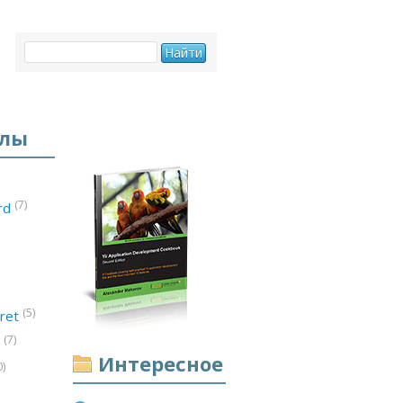
елы
(7)
ord
(5)
ret
(7)
d
Интересное
0)