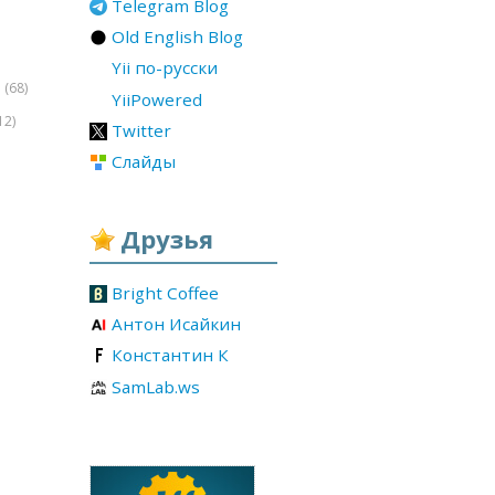
Telegram Blog
Old English Blog
Yii по-русски
(68)
r
YiiPowered
12)
Twitter
Слайды
Друзья
Bright Coffee
Антон Исайкин
Константин К
SamLab.ws