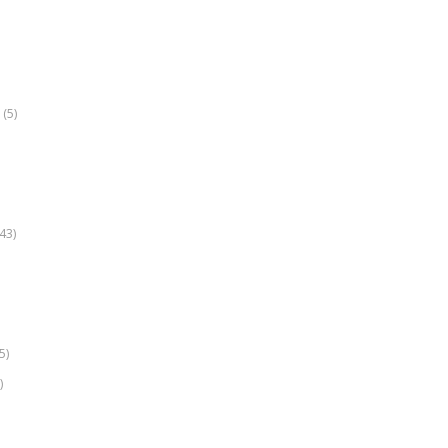
(5)
k
43)
5)
)