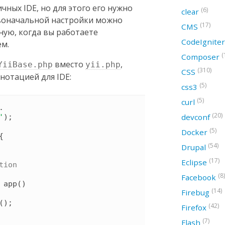
ичных IDE, но для этого его нужно
(6)
clear
рвоначальной настройки можно
(17)
CMS
ную, когда вы работаете
CodeIgnite
ем.
(
Composer
вместо
,
YiiBase.php
yii.php
(310)
CSS
нотацией для IDE:
(5)
css3
(5)
curl
 . 
(20)
devconf
'
)
;

(5)
Docker
{
(54)
Drupal
(17)
Eclipse
tion

(8)
Facebook
app
(
)
(14)
Firebug
(
)
;

(42)
Firefox
(7)
Flash