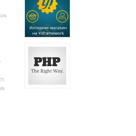
(26)
)
(7)
(8)