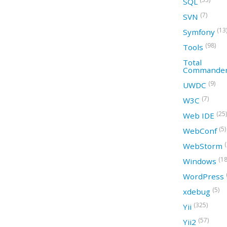
SQL
(7)
SVN
(13
Symfony
(98)
Tools
Total
Commande
(9)
UWDC
(7)
W3C
(25)
Web IDE
(5)
WebConf
WebStorm
(18
Windows
WordPress
(5)
xdebug
(325)
Yii
(57)
Yii2