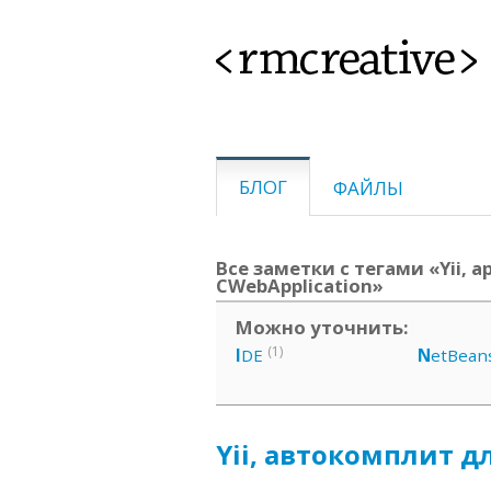
<rmcreative>
БЛОГ
ФАЙЛЫ
Все заметки с тегами «Yii, a
CWebApplication»
Можно уточнить:
(1)
I
DE
N
etBean
Yii, автокомплит дл