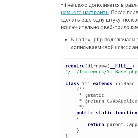
Yii неплохо дополняется в разл
немного настроить
. После пе
сделать ещё одну штуку, полез
исключительно с веб-приложи
В
подключаем
index.php
дописываем свой класс с ан
require
(
dirname
(
__FILE__
)
'
/../framework/YiiBase.php
class
Yii
extends
YiiBase
/*
*

     *
     *
 @return 
CWebApplica
*/
public
static
function
{
return
parent
::
app
}
}