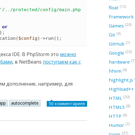
(12)
float
'
/../protected/config/main.php
Framework
(20)
Games
or
)
(9)
Git
cation
(
$config
)
->
run
(
)
;
(7)
GitHub
(23)
Google
екса IDE. В PhpStorm это
можно
(7
обами
, в NetBeans
поступаем как с
hardware
(6)
hhvm
highlight.js
им дополнение, например, для
Highload++
(20)
HTML
app
autocomplete
50 комментариев
(8)
HTML5
(6)
HTTP
(7)
Humor
(37)
Icons