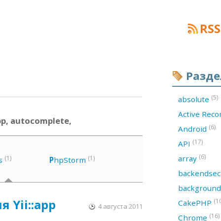
RSS
Разд
(5)
absolute
Active Rec
pp, autocomplete,
(6)
Android
(17)
API
(6)
array
(1)
(1)
s
P
hpStorm
backendsec
backgroun
я Yii::app
(1
CakePHP
4 августа 2011
(16)
Chrome