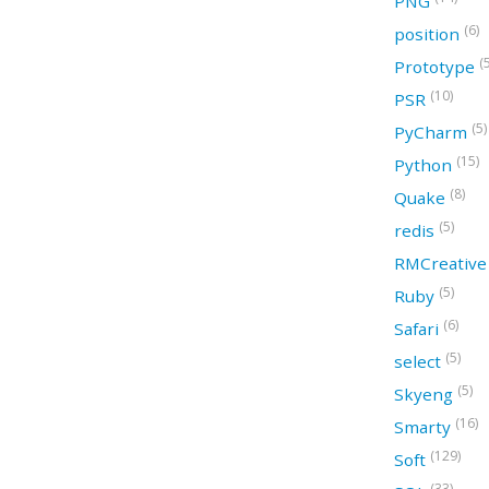
PNG
(6)
position
(
Prototype
(10)
PSR
(5)
PyCharm
(15)
Python
(8)
Quake
(5)
redis
RMCreativ
(5)
Ruby
(6)
Safari
(5)
select
(5)
Skyeng
(16)
Smarty
(129)
Soft
(33)