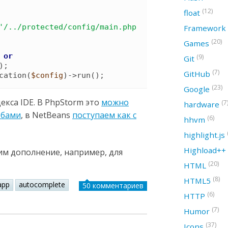
(12)
float
'
/../protected/config/main.php
Framework
(20)
Games
or
(9)
Git
)
(7)
GitHub
cation
(
$config
)
->
run
(
)
;
(23)
Google
екса IDE. В PhpStorm это
можно
(7
hardware
обами
, в NetBeans
поступаем как с
(6)
hhvm
highlight.js
Highload++
им дополнение, например, для
(20)
HTML
(8)
HTML5
app
autocomplete
50 комментариев
(6)
HTTP
(7)
Humor
(37)
Icons