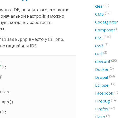
(6)
clear
ичных IDE, но для этого его нужно
(17)
CMS
рвоначальной настройки можно
CodeIgnite
ную, когда вы работаете
ем.
(
Composer
(310)
CSS
вместо
,
YiiBase.php
yii.php
(5)
css3
нотацией для IDE:
(5)
curl
(20)
devconf
 . 
'
)
;

(5)
Docker
(54)
Drupal
{
(17)
Eclipse
tion

(8)
Facebook
(14)
Firebug
app
(
)
(42)
Firefox
(
)
;

(7)
Flash