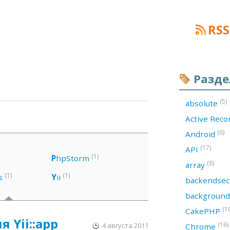
RSS
Разд
(5)
absolute
Active Rec
(6)
Android
(17)
API
(1)
P
hpStorm
(6)
array
(1)
(1)
s
Y
ii
backendsec
backgroun
(1
CakePHP
я Yii::app
(16)
4 августа 2011
Chrome