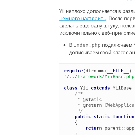
Yii неплохо дополняется в разл
немного настроить
. После пе
сделать ещё одну штуку, полез
исключительно с веб-приложи
В
подключаем
index.php
дописываем свой класс с ан
require
(
dirname
(
__FILE__
)
'
/../framework/YiiBase.php
class
Yii
extends
YiiBase
/*
*

     *
     *
 @return 
CWebApplica
*/
public
static
function
{
return
parent
::
app
}