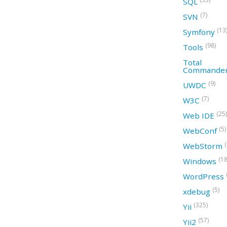
SQL
(7)
SVN
(13
Symfony
(98)
Tools
Total
Commande
(9)
UWDC
(7)
W3C
(25)
Web IDE
(5)
WebConf
WebStorm
(18
Windows
WordPress
(5)
xdebug
(325)
Yii
(57)
Yii2