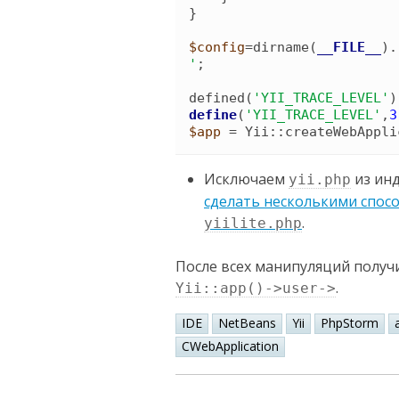
}
$config
=
dirname
(
__FILE__
)
.
'
;

defined
(
'
YII_TRACE_LEVEL
'
)
define
(
'
YII_TRACE_LEVEL
'
,
3
$app
 = 
Yii
::
createWebAppli
Исключаем
из инд
yii.php
сделать несколькими спос
.
yiilite.php
После всех манипуляций получ
.
Yii::app()->user->
IDE
NetBeans
Yii
PhpStorm
CWebApplication