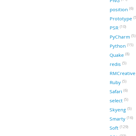
PNG
(6)
position
(
Prototype
(10)
PSR
(5)
PyCharm
(15)
Python
(8)
Quake
(5)
redis
RMCreativ
(5)
Ruby
(6)
Safari
(5)
select
(5)
Skyeng
(16)
Smarty
(129)
Soft
(33)