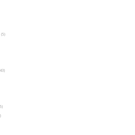
(5)
k
43)
5)
)