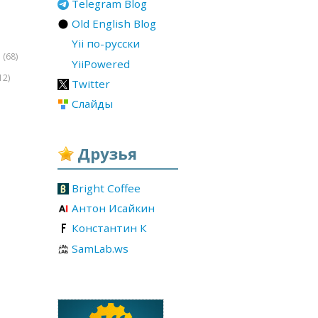
Telegram Blog
Old English Blog
Yii по-русски
(68)
r
YiiPowered
12)
Twitter
Слайды
Друзья
Bright Coffee
Антон Исайкин
Константин К
SamLab.ws