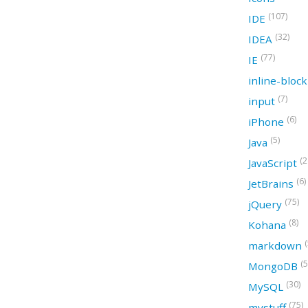
(107)
IDE
(32)
IDEA
(77)
IE
inline-bloc
(7)
input
(6)
iPhone
(5)
Java
(2
JavaScript
(6)
JetBrains
(75)
jQuery
(8)
Kohana
(
markdown
(5
MongoDB
(30)
MySQL
(75)
mystuff