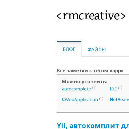
<rmcreative>
БЛОГ
ФАЙЛЫ
Все заметки с тегом «app»
Можно уточнить:
(1)
(1)
a
utocomplete
I
DE
(1)
C
WebApplication
N
etBean
Yii, автокомплит дл