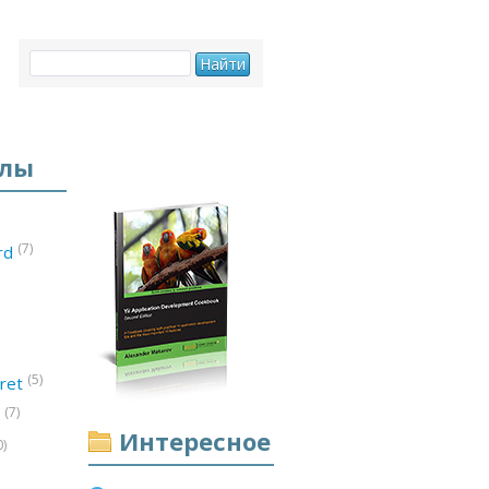
елы
(7)
ord
(5)
ret
(7)
d
Интересное
0)