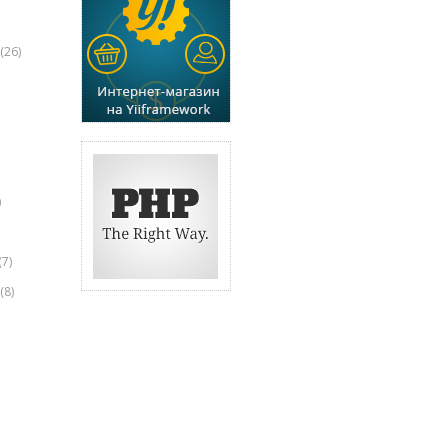
(26)
)
(7)
(8)