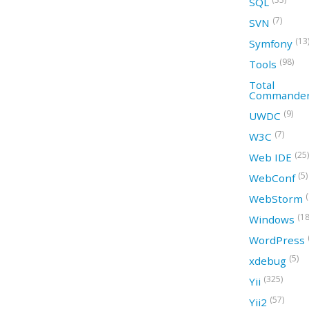
SQL
(7)
SVN
(13
Symfony
(98)
Tools
Total
Commande
(9)
UWDC
(7)
W3C
(25)
Web IDE
(5)
WebConf
WebStorm
(18
Windows
WordPress
(5)
xdebug
(325)
Yii
(57)
Yii2