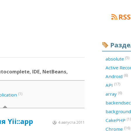
RSS
Разд
(5)
absolute
Active Rec
utocomplete, IDE, NetBeans,
(6)
Android
(17)
API
(6)
array
(1)
lication
backendsec
backgroun
я Yii::app
(1
CakePHP
4 августа 2011
(16)
Chrome