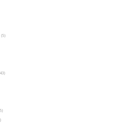
(5)
k
43)
5)
)