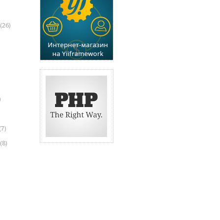
(26)
)
(7)
(8)