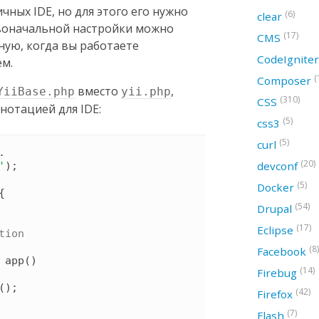
ичных IDE, но для этого его нужно
(6)
clear
рвоначальной настройки можно
(17)
CMS
ную, когда вы работаете
CodeIgnite
ем.
(
Composer
вместо
,
YiiBase.php
yii.php
(310)
CSS
нотацией для IDE:
(5)
css3
(5)
curl
 . 
(20)
devconf
'
)
;

(5)
Docker
{
(54)
Drupal
(17)
Eclipse
tion

(8)
Facebook
app
(
)
(14)
Firebug
(
)
;

(42)
Firefox
(7)
Flash