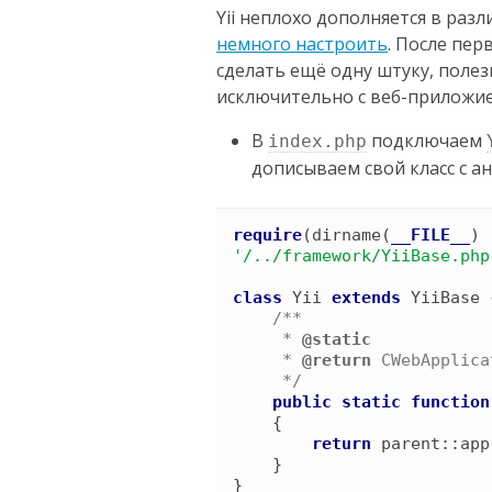
Yii неплохо дополняется в разл
немного настроить
. После пе
сделать ещё одну штуку, полез
исключительно с веб-приложи
В
подключаем
index.php
дописываем свой класс с ан
require
(
dirname
(
__FILE__
)
'
/../framework/YiiBase.php
class
Yii
extends
YiiBase
/*
*

     *
     *
 @return 
CWebApplica
*/
public
static
function
{
return
parent
::
app
}
}