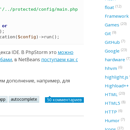
(12)
float
'
/../protected/config/main.php
Framework
(20)
Games
or
)
(9)
Git
cation
(
$config
)
->
run
(
)
;
(7)
GitHub
(23)
Google
екса IDE. В PhpStorm это
можно
(7
обами
, в NetBeans
поступаем как с
hardware
(6)
hhvm
highlight.js
им дополнение, например, для
Highload++
(20)
HTML
app
autocomplete
50 комментариев
(8)
HTML5
(6)
HTTP
(7)
Humor
(37)
Icons