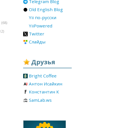
Telegram Blog
Old English Blog
Yii по-русски
(68)
r
YiiPowered
12)
Twitter
Слайды
Друзья
Bright Coffee
Антон Исайкин
Константин К
SamLab.ws