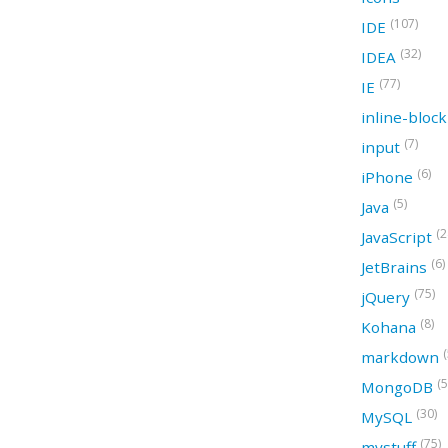
(107)
IDE
(32)
IDEA
(77)
IE
inline-bloc
(7)
input
(6)
iPhone
(5)
Java
(2
JavaScript
(6)
JetBrains
(75)
jQuery
(8)
Kohana
(
markdown
(5
MongoDB
(30)
MySQL
(75)
mystuff