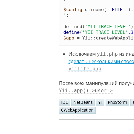
$config
=
dirname
(
__FILE__
)
.
'
;

defined
(
'
YII_TRACE_LEVEL
'
)
define
(
'
YII_TRACE_LEVEL
'
,
3
$app
 = 
Yii
::
createWebAppli
Исключаем
из инд
yii.php
сделать несколькими спос
.
yiilite.php
После всех манипуляций получ
.
Yii::app()->user->
IDE
NetBeans
Yii
PhpStorm
CWebApplication