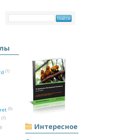
елы
(7)
ord
(5)
ret
(7)
d
Интересное
0)