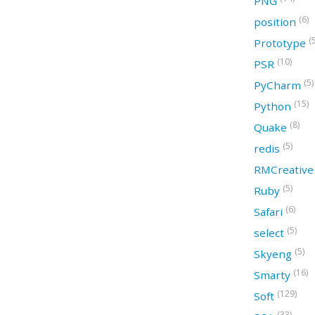
PNG
(6)
position
(
Prototype
(10)
PSR
(5)
PyCharm
(15)
Python
(8)
Quake
(5)
redis
RMCreativ
(5)
Ruby
(6)
Safari
(5)
select
(5)
Skyeng
(16)
Smarty
(129)
Soft
(33)