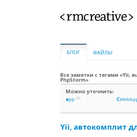
<rmcreative>
БЛОГ
ФАЙЛЫ
Все заметки с тегами «Yii, a
PhpStorm»
Можно уточнить:
(1)
a
pp
C
WebApp
Yii, автокомплит дл