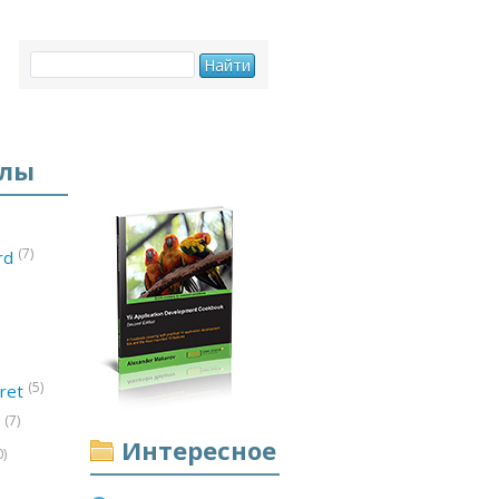
елы
(7)
ord
(5)
ret
(7)
d
Интересное
0)