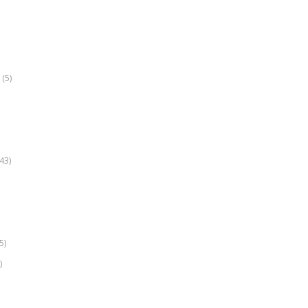
(5)
k
43)
5)
)