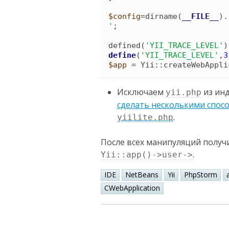
$config
=
dirname
(
__FILE__
)
.
'
;

defined
(
'
YII_TRACE_LEVEL
'
)
define
(
'
YII_TRACE_LEVEL
'
,
3
$app
 = 
Yii
::
createWebAppli
Исключаем
из инд
yii.php
сделать несколькими спос
.
yiilite.php
После всех манипуляций получ
.
Yii::app()->user->
IDE
NetBeans
Yii
PhpStorm
CWebApplication