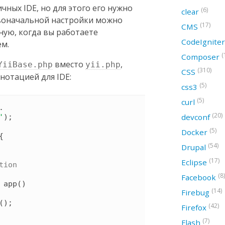
ичных IDE, но для этого его нужно
(6)
clear
рвоначальной настройки можно
(17)
CMS
ную, когда вы работаете
CodeIgnite
ем.
(
Composer
вместо
,
YiiBase.php
yii.php
(310)
CSS
нотацией для IDE:
(5)
css3
(5)
curl
 . 
(20)
devconf
'
)
;

(5)
Docker
{
(54)
Drupal
(17)
Eclipse
tion

(8)
Facebook
app
(
)
(14)
Firebug
(
)
;

(42)
Firefox
(7)
Flash