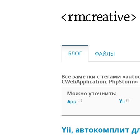
<rmcreative>
БЛОГ
ФАЙЛЫ
Все заметки с тегами «autoc
CWebApplication, PhpStorm»
Можно уточнить:
(1)
(1)
a
pp
Y
ii
Yii, автокомплит дл