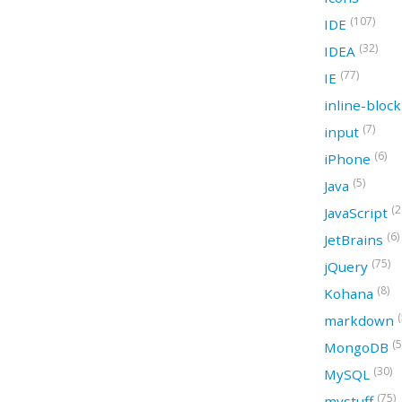
(107)
IDE
(32)
IDEA
(77)
IE
inline-bloc
(7)
input
(6)
iPhone
(5)
Java
(2
JavaScript
(6)
JetBrains
(75)
jQuery
(8)
Kohana
(
markdown
(5
MongoDB
(30)
MySQL
(75)
mystuff