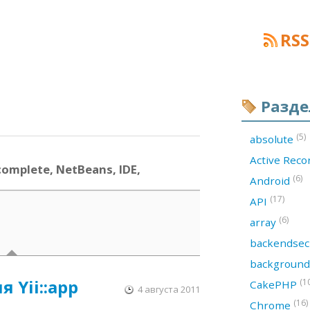
RSS
Разд
(5)
absolute
Active Rec
omplete, NetBeans, IDE,
(6)
Android
(17)
API
(6)
array
backendsec
backgroun
я Yii::app
(1
CakePHP
4 августа 2011
(16)
Chrome