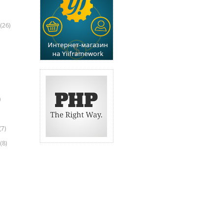
(26)
)
(7)
(8)