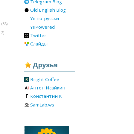
Telegram Blog
Old English Blog
Yii по-русски
(68)
r
YiiPowered
12)
Twitter
Слайды
Друзья
Bright Coffee
Антон Исайкин
Константин К
SamLab.ws