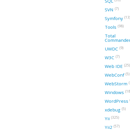
SQL
(7)
SVN
(13
Symfony
(98)
Tools
Total
Commande
(9)
UWDC
(7)
W3C
(25)
Web IDE
(5)
WebConf
WebStorm
(18
Windows
WordPress
(5)
xdebug
(325)
Yii
(57)
Yii2