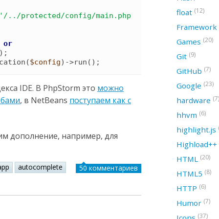
(12)
float
'
/../protected/config/main.php
Framework
(20)
Games
or
)
(9)
Git
cation
(
$config
)
->
run
(
)
;
(7)
GitHub
(23)
Google
екса IDE. В PhpStorm это
можно
(7
обами
, в NetBeans
поступаем как с
hardware
(6)
hhvm
highlight.js
им дополнение, например, для
Highload++
(20)
HTML
app
autocomplete
50 комментариев
(8)
HTML5
(6)
HTTP
(7)
Humor
(37)
Icons