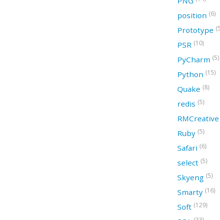
PNG
(6)
position
(
Prototype
(10)
PSR
(5)
PyCharm
(15)
Python
(8)
Quake
(5)
redis
RMCreativ
(5)
Ruby
(6)
Safari
(5)
select
(5)
Skyeng
(16)
Smarty
(129)
Soft
(33)