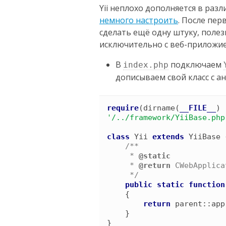
Yii неплохо дополняется в разл
немного настроить
. После пе
сделать ещё одну штуку, полез
исключительно с веб-приложи
В
подключаем
index.php
дописываем свой класс с ан
require
(
dirname
(
__FILE__
)
'
/../framework/YiiBase.php
class
Yii
extends
YiiBase
/*
*

     *
     *
 @return 
CWebApplica
*/
public
static
function
{
return
parent
::
app
}
}