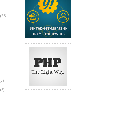
(26)
)
(7)
(8)