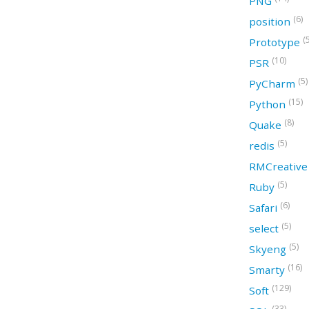
PNG
(6)
position
(
Prototype
(10)
PSR
(5)
PyCharm
(15)
Python
(8)
Quake
(5)
redis
RMCreativ
(5)
Ruby
(6)
Safari
(5)
select
(5)
Skyeng
(16)
Smarty
(129)
Soft
(33)