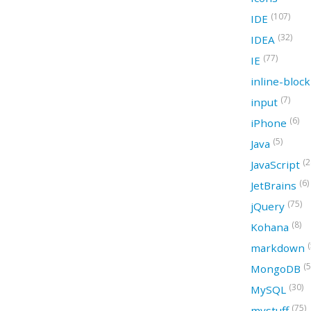
(107)
IDE
(32)
IDEA
(77)
IE
inline-bloc
(7)
input
(6)
iPhone
(5)
Java
(2
JavaScript
(6)
JetBrains
(75)
jQuery
(8)
Kohana
(
markdown
(5
MongoDB
(30)
MySQL
(75)
mystuff