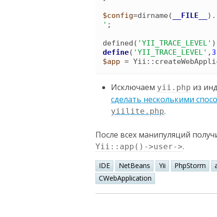
$config
=
dirname
(
__FILE__
)
.
'
;

defined
(
'
YII_TRACE_LEVEL
'
)
define
(
'
YII_TRACE_LEVEL
'
,
3
$app
 = 
Yii
::
createWebAppli
Исключаем
из инд
yii.php
сделать несколькими спос
.
yiilite.php
После всех манипуляций получ
.
Yii::app()->user->
IDE
NetBeans
Yii
PhpStorm
CWebApplication