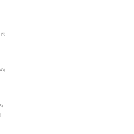
(5)
k
43)
5)
)