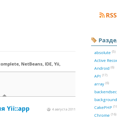
RSS
Разд
(5)
absolute
Active Rec
mplete, NetBeans, IDE, Yii,
(6)
Android
(17)
API
(6)
array
backendsec
backgroun
я Yii::app
(1
CakePHP
4 августа 2011
(16)
Chrome