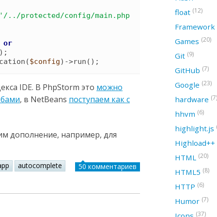
(12)
float
'
/../protected/config/main.php
Framework
(20)
Games
or
)
(9)
Git
cation
(
$config
)
->
run
(
)
;
(7)
GitHub
(23)
Google
екса IDE. В PhpStorm это
можно
(7
обами
, в NetBeans
поступаем как с
hardware
(6)
hhvm
highlight.js
им дополнение, например, для
Highload++
(20)
HTML
app
autocomplete
50 комментариев
(8)
HTML5
(6)
HTTP
(7)
Humor
(37)
Icons