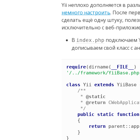
Yii неплохо дополняется в разл
немного настроить
. После пе
сделать ещё одну штуку, полез
исключительно с веб-приложи
В
подключаем
index.php
дописываем свой класс с ан
require
(
dirname
(
__FILE__
)
'
/../framework/YiiBase.php
class
Yii
extends
YiiBase
/*
*

     *
     *
 @return 
CWebApplica
*/
public
static
function
{
return
parent
::
app
}
}