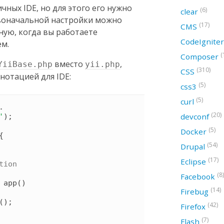
ичных IDE, но для этого его нужно
(6)
clear
рвоначальной настройки можно
(17)
CMS
ную, когда вы работаете
CodeIgnite
ем.
(
Composer
вместо
,
YiiBase.php
yii.php
(310)
CSS
нотацией для IDE:
(5)
css3
(5)
curl
 . 
(20)
devconf
'
)
;

(5)
Docker
{
(54)
Drupal
(17)
Eclipse
tion

(8)
Facebook
app
(
)
(14)
Firebug
(
)
;

(42)
Firefox
(7)
Flash