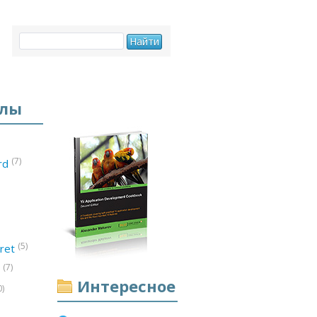
елы
(7)
ord
(5)
ret
(7)
d
Интересное
0)