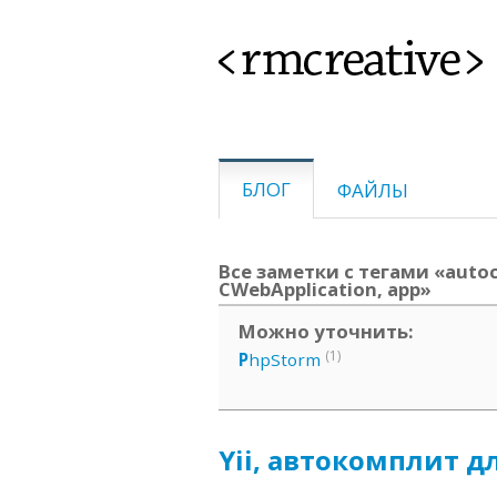
<rmcreative>
БЛОГ
ФАЙЛЫ
Все заметки с тегами «autoco
CWebApplication, app»
Можно уточнить:
(1)
P
hpStorm
Yii, автокомплит дл