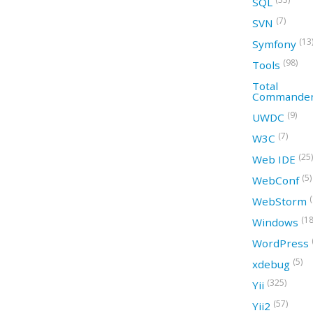
SQL
(7)
SVN
(13
Symfony
(98)
Tools
Total
Commande
(9)
UWDC
(7)
W3C
(25)
Web IDE
(5)
WebConf
WebStorm
(18
Windows
WordPress
(5)
xdebug
(325)
Yii
(57)
Yii2