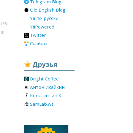
Telegram Blog
Old English Blog
Yii по-русски
(68)
r
YiiPowered
12)
Twitter
Слайды
Друзья
Bright Coffee
Антон Исайкин
Константин К
SamLab.ws