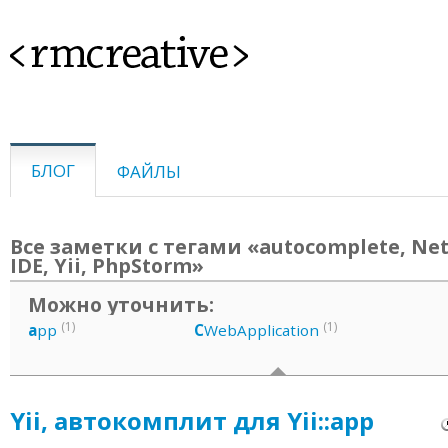
<rmcreative>
БЛОГ
ФАЙЛЫ
Все заметки с тегами «autocomplete, Net
IDE, Yii, PhpStorm»
Можно уточнить:
(1)
(1)
a
pp
C
WebApplication
Yii, автокомплит для Yii::app