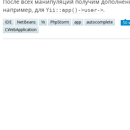
После всех манипуляций получим дополнен
например, для
.
Yii::app()->user->
IDE
NetBeans
Yii
PhpStorm
app
autocomplete
50 
CWebApplication