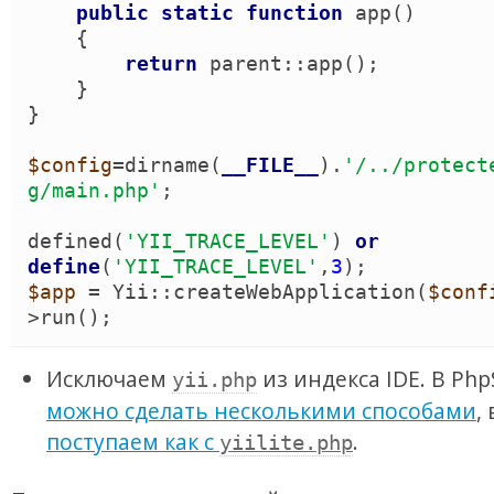
public
static
function
app
(
)
{
return
parent
::
app
(
)
;

}
}
$config
=
dirname
(
__FILE__
)
.
'
/../protect
g/main.php
'
;

defined
(
'
YII_TRACE_LEVEL
'
)
or
define
(
'
YII_TRACE_LEVEL
'
,
3
)
$app
 = 
Yii
::
createWebApplication
(
$conf
>
run
(
)
;
Исключаем
из индекса IDE. В Php
yii.php
можно сделать несколькими способами
,
поступаем как с
.
yiilite.php