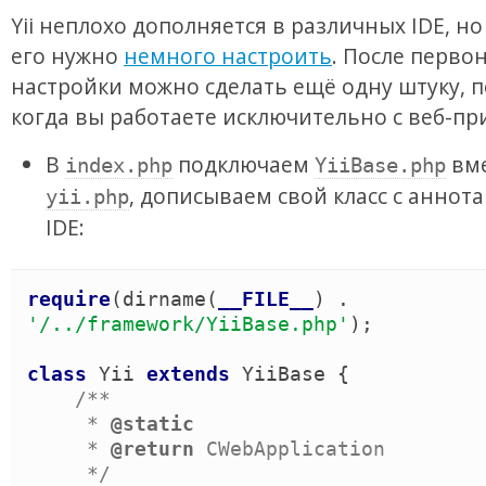
Yii неплохо дополняется в различных IDE, но
его нужно
немного настроить
. После перво
настройки можно сделать ещё одну штуку, 
когда вы работаете исключительно с веб-п
В
подключаем
вме
index.php
YiiBase.php
, дописываем свой класс с аннот
yii.php
IDE:
require
(
dirname
(
__FILE__
)
 . 
'
/../framework/YiiBase.php
'
)
;

class
Yii
extends
YiiBase
{
/*
*

     *
     *
 @return 
CWebApplication

*/