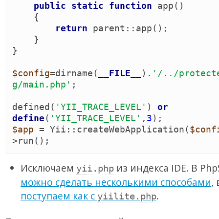
public
static
function
app
(
)
{
return
parent
::
app
(
)
;

}
}
$config
=
dirname
(
__FILE__
)
.
'
/../protect
g/main.php
'
;

defined
(
'
YII_TRACE_LEVEL
'
)
or
define
(
'
YII_TRACE_LEVEL
'
,
3
)
$app
 = 
Yii
::
createWebApplication
(
$conf
>
run
(
)
;
Исключаем
из индекса IDE. В Php
yii.php
можно сделать несколькими способами
,
поступаем как с
.
yiilite.php