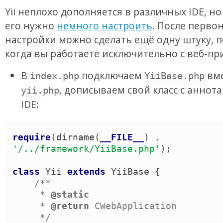
Yii неплохо дополняется в различных IDE, но
его нужно
немного настроить
. После перво
настройки можно сделать ещё одну штуку, 
когда вы работаете исключительно с веб-п
В
подключаем
вме
index.php
YiiBase.php
, дописываем свой класс с аннот
yii.php
IDE:
require
(
dirname
(
__FILE__
)
 . 
'
/../framework/YiiBase.php
'
)
;

class
Yii
extends
YiiBase
{
/*
*

     *
     *
 @return 
CWebApplication

*/