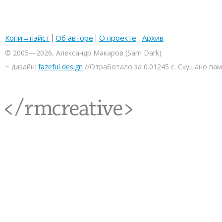
Копи→пэйст
Об авторе
О проекте
Архив
© 2005—2026, Александр Макаров (Sam Dark)
~ дизайн:
fazeful design
//Отработало за 0.01245 с. Скушано па
<rmcreative/>