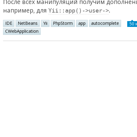
После всех манипуляций получим дополнен
например, для
.
Yii::app()->user->
IDE
NetBeans
Yii
PhpStorm
app
autocomplete
50 
CWebApplication