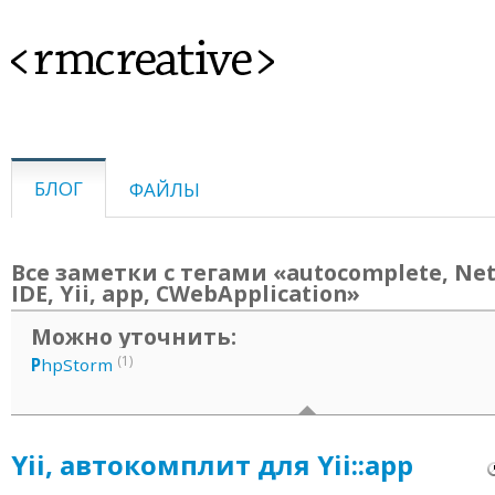
<rmcreative>
БЛОГ
ФАЙЛЫ
Все заметки с тегами «autocomplete, Net
IDE, Yii, app, CWebApplication»
Можно уточнить:
(1)
P
hpStorm
Yii, автокомплит для Yii::app