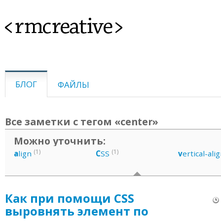
<rmcreative>
БЛОГ
ФАЙЛЫ
Все заметки с тегом «center»
Можно уточнить:
(1)
(1)
a
lign
C
SS
v
ertical-ali
Как при помощи CSS
выровнять элемент по