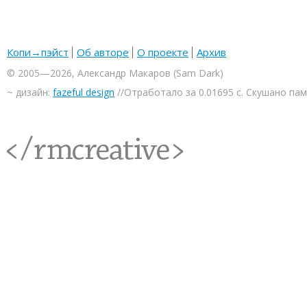
Копи→пэйст
Об авторе
О проекте
Архив
© 2005—2026, Александр Макаров (Sam Dark)
~ дизайн:
fazeful design
//Отработало за 0.01695 с. Скушано па
<rmcreative/>