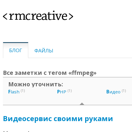
<rmcreative>
БЛОГ
ФАЙЛЫ
Все заметки с тегом «ffmpeg»
Можно уточнить:
(1)
(1)
(1)
F
lash
P
HP
В
идео
Видеосервис своими руками