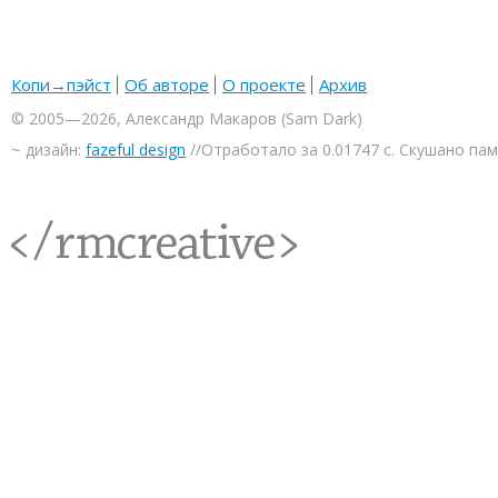
Копи→пэйст
Об авторе
О проекте
Архив
© 2005—2026, Александр Макаров (Sam Dark)
~ дизайн:
fazeful design
//Отработало за 0.01747 с. Скушано па
<rmcreative/>