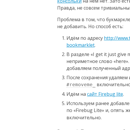
консольки
на нём нет. Зато есть
Правда, не совсем тривиальны
Проблема в том, что букмаркле
не добавить. Но способ есть:
Идём по адресу
http://www.
bookmarklet
.
В разделе «I get it just gi
неприметное слово «here».
добавляем полученный адре
После сохранения удаляем 
включительно
#removeme_
Идём на
сайт Firebug lite
.
Используем ранее добавле
по «Firebug Lite» и, опять 
включительно.