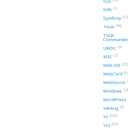
SQL
(7)
SVN
(13
Symfony
(98)
Tools
Total
Commande
(9)
UWDC
(7)
W3C
(25)
Web IDE
(5)
WebConf
WebStorm
(18
Windows
WordPress
(5)
xdebug
(325)
Yii
(57)
Yii2