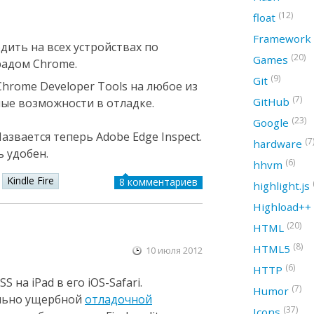
(12)
float
Framework
ить на всех устройствах по
(20)
Games
радом Chrome.
(9)
Git
hrome Developer Tools на любое из
(7)
GitHub
ные возможности в отладке.
(23)
Google
Назвается теперь Adobe Edge Inspect.
(7
hardware
 удобен.
(6)
hhvm
Kindle Fire
8 комментариев
highlight.js
Highload++
(20)
HTML
(8)
HTML5
10 июля 2012
(6)
HTTP
на iPad в его iOS-Safari.
(7)
Humor
ольно ущербной
отладочной
(37)
Icons