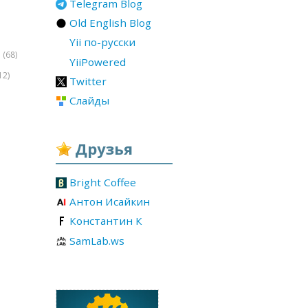
Telegram Blog
Old English Blog
Yii по-русски
(68)
r
YiiPowered
12)
Twitter
Слайды
Друзья
Bright Coffee
Антон Исайкин
Константин К
SamLab.ws