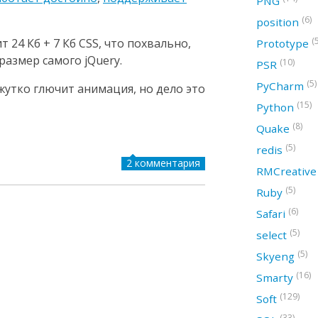
PNG
(6)
position
(
 24 Кб + 7 Кб CSS, что похвально,
Prototype
азмер самого jQuery.
(10)
PSR
(5)
PyCharm
жутко глючит анимация, но дело это
(15)
Python
(8)
Quake
(5)
redis
2 комментария
RMCreativ
(5)
Ruby
(6)
Safari
(5)
select
(5)
Skyeng
(16)
Smarty
(129)
Soft
(33)