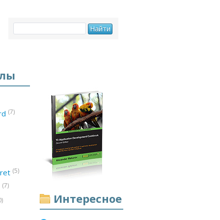
елы
(7)
ord
(5)
ret
(7)
d
Интересное
0)