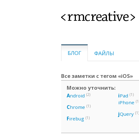
<rmcreative>
БЛОГ
ФАЙЛЫ
Все заметки с тегом «iOS»
Можно уточнить:
(2)
(1)
A
ndroid
i
Pad
(1
iPhone
(1)
C
hrome
(1
j
Query
(1)
F
irebug