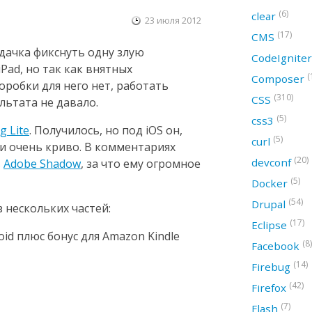
(6)
clear
23 июля 2012
(17)
CMS
адачка фикснуть одну злую
CodeIgnite
Pad, но так как внятных
(
Composer
робки для него нет, работать
(310)
CSS
льтата не давало.
(5)
css3
g Lite
. Получилось, но под iOS он,
(5)
curl
 и очень криво. В комментариях
(20)
devconf
ь
Adobe Shadow
, за что ему огромное
(5)
Docker
(54)
Drupal
з нескольких частей:
(17)
Eclipse
id плюс бонус для Amazon Kindle
(8)
Facebook
(14)
Firebug
(42)
Firefox
(7)
Flash