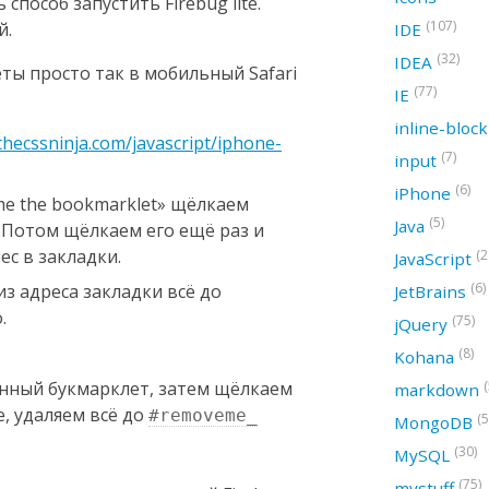
 способ запустить Firebug lite.
(107)
й.
IDE
(32)
IDEA
ты просто так в мобильный Safari
(77)
IE
inline-bloc
thecssninja.com/javascript/iphone-
(7)
input
(6)
iPhone
ve me the bookmarklet» щёлкаем
(5)
Java
 Потом щёлкаем его ещё раз и
с в закладки.
(2
JavaScript
(6)
из адреса закладки всё до
JetBrains
.
(75)
jQuery
(8)
Kohana
нный букмарклет, затем щёлкаем
(
markdown
же, удаляем всё до
#removeme_
(5
MongoDB
(30)
MySQL
(75)
mystuff