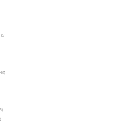
(5)
k
43)
5)
)