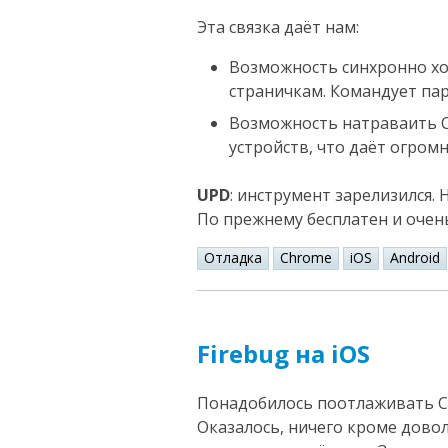
Эта связка даёт нам:
Возможность синхронно ход
страничкам. Командует па
Возможность натраваить C
устройств, что даёт огром
UPD
: инструмент зарелизился. 
По прежнему бесплатен и очень
Отладка
Chrome
iOS
Android
Firebug на iOS
Понадобилось поотлаживать CSS 
Оказалось, ничего кроме дов