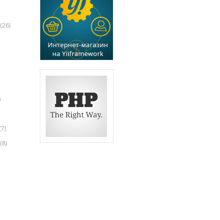
(26)
)
(7)
(8)