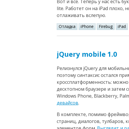
Вот и всё. Теперь у нас есть 
lite. Работет он на iPad плохо,
отлаживать вслепую.
Отладка
iPhone
Firebug
iPad
jQuery mobile 1.0
Релизнулся jQuery для мобильны
поэтому синтаксис остался пр
кроссплатформенность: можно
десктопном браузере и затем с
Windows Phone, Blackberry, Pa
девайсов
.
В комплекте, помимо фреймвор
страниц, диалогов, тулбаров, к
элементов форм.
Выглядит и р