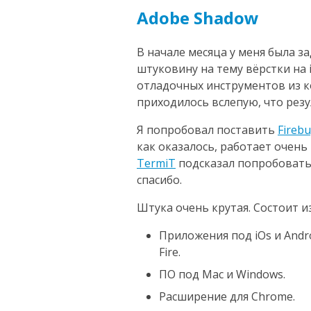
Adobe Shadow
В начале месяца у меня была з
штуковину на тему вёрстки на i
отладочных инструментов из ко
приходилось вслепую, что резу
Я попробовал поставить
Firebu
как оказалось, работает очень
TermiT
подсказал попробоват
спасибо.
Штука очень крутая. Состоит и
Приложения под iOs и Andro
Fire.
ПО под Mac и Windows.
Расширение для Chrome.