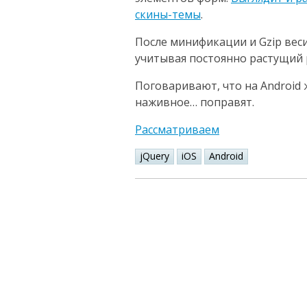
скины-темы
.
После минификации и Gzip весит
учитывая постоянно растущий р
Поговаривают, что на Android 
наживное… поправят.
Рассматриваем
jQuery
iOS
Android