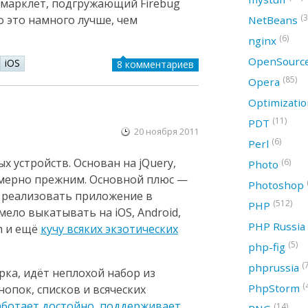
букмарклет, подгружающий Firebug
(3
 но это намного лучше, чем
NetBeans
(6)
nginx
OpenSourc
iOS
8 комментариев
(85)
Opera
Optimizati
(11)
PDT
20 ноября 2011
(6)
Perl
х устройств. Основан на jQuery,
(6)
Photo
имерно прежним. Основной плюс —
Photoshop
 реализовать приложение в
(512)
PHP
мело выкатывать на iOS, Android,
PHP Russia
lm и ещё
кучу всяких экзотических
(5)
php-fig
(
phprussia
ка, идёт неплохой набор из
(
PhpStorm
нопок, списков и всяческих
аботает достойно
,
поддерживает
(14)