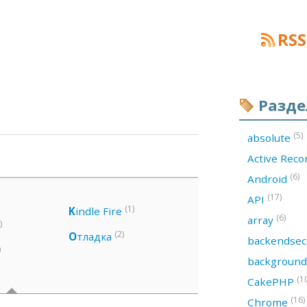
RSS
Разд
(5)
absolute
Active Rec
(6)
Android
(17)
API
(1)
K
indle Fire
(6)
array
)
(2)
О
тладка
backendsec
)
backgroun
(1
CakePHP
(16)
Chrome