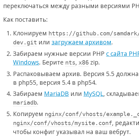
переключаться между разными версиями PH
Как поставить:
Клонируем
https://github.com/samdark
или
загружаем архивом
.
dev.git
Забираем нужные версии PHP
с сайта PH
Windows
. Берите
,
zip.
nts
x86
Распаковываем архив. Версия 5.5 должна
в php55, версия 5.4 в php54.
Забираем
MariaDB
или
MySQL
, складывае
.
mariadb
Копируем
nginx/conf/vhosts/example._
, редакт
nginx/conf/vhosts/mysite.conf
чтобы конфиг указывал на ваш вебрут.