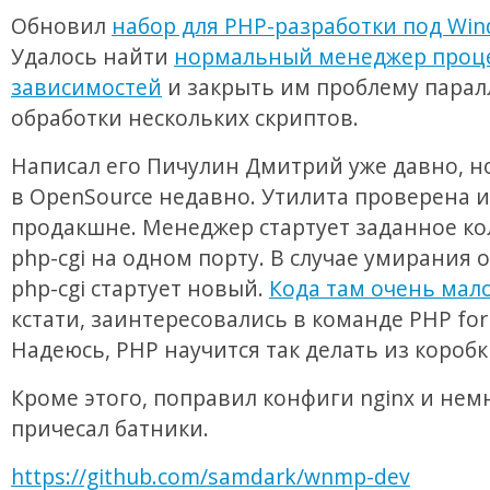
Обновил
набор для PHP-разработки под Wi
Удалось найти
нормальный менеджер проце
зависимостей
и закрыть им проблему пара
обработки нескольких скриптов.
Написал его Пичулин Дмитрий уже давно, 
в OpenSource недавно. Утилита проверена и
продакшне. Менеджер стартует заданное ко
php-cgi на одном порту. В случае умирания 
php-cgi стартует новый.
Кода там очень мал
кстати, заинтересовались в команде PHP for
Надеюсь, PHP научится так делать из коробк
Кроме этого, поправил конфиги nginx и нем
причесал батники.
https://github.com/samdark/wnmp-dev